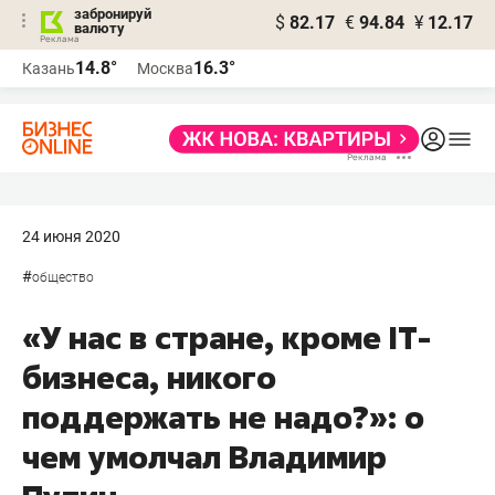
забронируй
$
82.17
€
94.84
¥
12.17
валюту
14.8°
16.3°
Казань
Москва
24 июня 2020
#
общество
«У нас в стране, кроме IT-
бизнеса, никого
поддержать не надо?»: о
чем умолчал Владимир