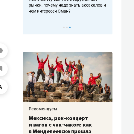
рафакте,
рынки, почему надо знать аксакалов и
о трехкратно
кредитов
чем интересен Оман?
клиентах и ч
Рекомендуем
Рекоме
ой
Мексика, рок-концерт
«Прор
и вагон с чак-чаком: как
30 ме
еским
в Менделеевске прошла
лечит