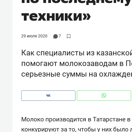
рынки, почему надо знать аксакал
техники»
чем интересен Оман?
29 июля 2020
7
Как специалисты из казанско
помогают молокозаводам в П
серьезные суммы на охлажде
Рекомендуем
Рекоме
Как ГК «МИР ГРУПП» и ВТБ
150 ка
Молоко производится в Татарстане в
создают оазис жилого
ID вме
конкурируют за то, чтобы у них было
комфорта под Казанью
безоп