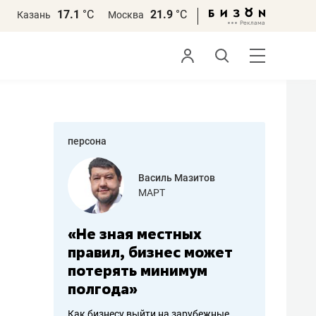
17.1
°С
21.9
°С
Казань
Москва
персона
еменова
Василь Мазитов
»
МАРТ
а: работа
«Не зная местных
«Мне лу
ечься
правил, бизнес может
не зара
вствовать
потерять минимум
чем пот
полгода»
репутац
пошиву
Как бизнесу выйти на зарубежные
Владелец от