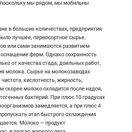
 поскольку мы рядом, мы мобильны
ане в больших количествах, предприятия
 было лучшее, первосортное сырье.
ов или сами занимаются развитием
 оснащение ферм. Однако сохранность
лько от качества стада, доильных работ,
ия молока. Сырье на молокозаводах
чистота, кис­лотность, жирность,
 скорее молоко охладится после на­доя,
тогенных бактерий. При плюс 10 градусах
роорганизмов замедляется, а при плюс 4
 пропускать этап бы­строго охлаждения
щается. Молоко — продукт
ас, в разгар жаркого лета.