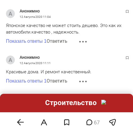
Анонимно
12 Августа 2020
11:04
Японское качество не может стоить дешево. Это как их
автомобили.качество , надежность.
Ответить
Показать ответы 1
Анонимно
12 Августа 2020
11:11
Красивые дома. И ремонт качественный.
Ответить
Показать ответы 1
Анонимно
Строительство
12 Августа 2020
11:15
У меня в деревне есть участок земли можно там
построить ? Хочу один этаж 150 квадратов .
67
Ответить
Показать ответы 1