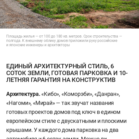
Площадь жилья — от 100 до 180 кв. метров. Срок строительства —
полгода. К внешнему облику домов приложили руку российские
и японские инженеры и архитекторы
ЕДИНЫЙ АРХИТЕКТУРНЫЙ СТИЛЬ, 6
СОТОК ЗЕМЛИ, ГОТОВАЯ ПАРКОВКА И 10-
ЛЕТНЯЯ ГАРАНТИЯ НА КОНСТРУКТИВ
Архитектура.
«Кибо», «Коморэби», «Данран»,
«Нагоми», «Мирай» — так звучат названия
готовых проектов домов под ключ в едином
европейском стиле с двускатными и плоскими
крышами. У каждого дома парковка на два
автомобиля и 6 соток земли. Можно ли