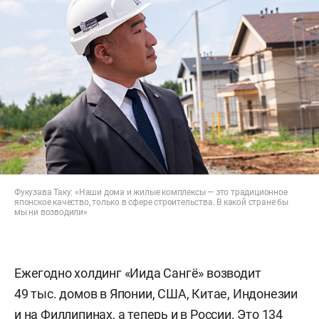
Фукузава Таку: «Наши дома и жилые комплексы — это традиционное
японское качество, только в сфере строительства. В какой стране бы
мы ни возводили»
Ежегодно холдинг «Иида Сангё» возводит
49 тыс. домов в Японии, США, Китае, Индонезии
и на Филлипинах, а теперь и в России. Это 134