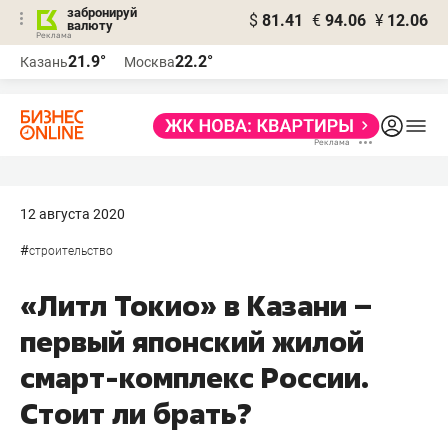
забронируй
$
81.41
€
94.06
¥
12.06
валюту
21.9°
22.2°
Казань
Москва
12 августа 2020
#
строительство
«Литл Токио» в Казани –
первый японский жилой
смарт-комплекс России.
Стоит ли брать?