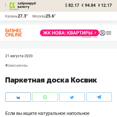
забронируй
$
82.17
€
94.84
¥
12.17
валюту
27.3°
25.6°
Казань
Москва
21 августа 2020
#
пресс-релизы
Паркетная доска Косвик
Если вы ищите натуральное напольное