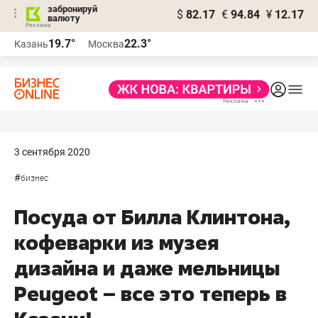
забронируй
$
82.17
€
94.84
¥
12.17
валюту
19.7°
22.3°
Казань
Москва
3 сентября 2020
#
бизнес
Посуда от Билла Клинтона,
кофеварки из музея
дизайна и даже мельницы
Peugeot – все это теперь в