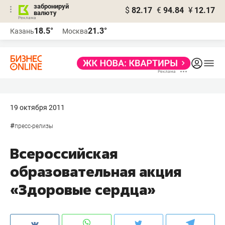
забронируй
$
82.17
€
94.84
¥
12.17
валюту
18.5°
21.3°
Казань
Москва
19 октября 2011
#
пресс-релизы
Всероссийская
образовательная акция
«Здоровые сердца»