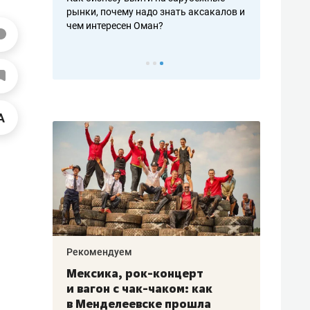
рафакте,
рынки, почему надо знать аксакалов и
о трехкратно
кредитов
чем интересен Оман?
клиентах и ч
Рекомендуем
Рекоме
ой
Мексика, рок-концерт
«Прор
и вагон с чак-чаком: как
30 ме
еским
в Менделеевске прошла
лечит