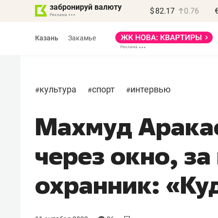
забронируй валюту
$
82.17
0.76
Казань
Закамье
культура
спорт
интервью
#
#
#
Махмуд Арака
Василь Мазитов
МАРТ
через окно, за
«Не зная местных
правил, бизнес может
охранник: «Ку
потерять минимум
полгода»
Как бизнесу выйти на зарубежные