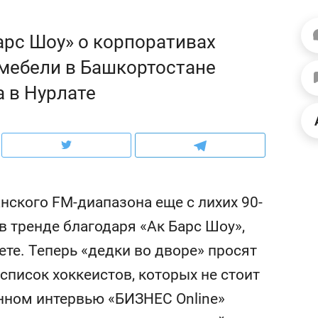
ов и
о трехкратном росте цен, дотошных
школьной формы о конт
клиентах и чудных запросах мастеров
налогах и развитии без 
арс Шоу» о корпоративах
мебели в Башкортостане
а в Нурлате
нского FM-диапазона еще с лихих 90-
в тренде благодаря «Ак Барс Шоу»,
те. Теперь «дедки во дворе» просят
ндуем
Рекомендуем
список хоккеистов, которых не стоит
мер до квартиры и Face
Опыт выживания в дик
сто ключа: какой будет
природе, работа
енном интервью «БИЗНЕС Online»
асность в ЖК «Нова»
с ментальным и физич