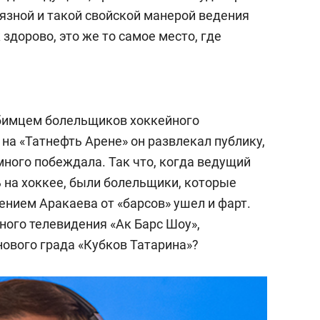
язной и такой свойской манерой ведения
 здорово, это же то самое место, где
юбимцем болельщиков хоккейного
 на «Татнефть Арене» он развлекал публику,
 много побеждала. Так что, когда ведущий
 на хоккее, были болельщики, которые
вением Аракаева от «барсов» ушел и фарт.
ного телевидения «Ак Барс Шоу»,
ового града «Кубков Татарина»?