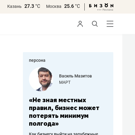
27.3
°С
25.6
°С
Казань
Москва
персона
еменова
Василь Мазитов
»
МАРТ
а: работа
«Не зная местных
«Мне лу
ечься
правил, бизнес может
не зара
вствовать
потерять минимум
чем пот
полгода»
репутац
пошиву
Как бизнесу выйти на зарубежные
Владелец от