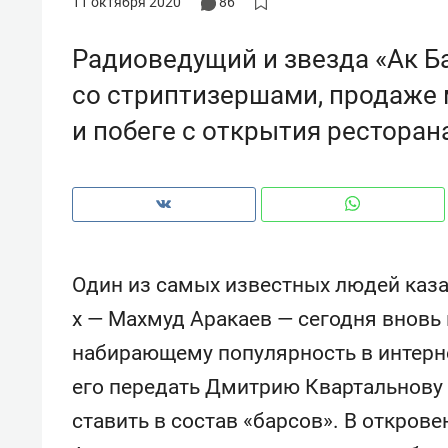
11 октября 2020
86
рынки, почему надо знать аксакал
чем интересен Оман?
Радиоведущий и звезда «Ак Б
со стриптизершами, продаже 
и побеге с открытия ресторан
Один из самых известных людей каза
х — Махмуд Аракаев — сегодня вновь 
набирающему популярность в интерне
Рекомендуем
Рекоме
его передать Дмитрию Квартальнову 
Как ГК «МИР ГРУПП» и ВТБ
150 ка
создают оазис жилого
ID вме
ставить в состав «барсов». В откров
комфорта под Казанью
безоп