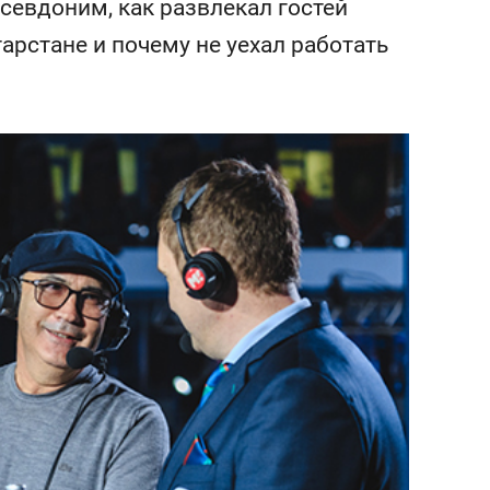
псевдоним, как развлекал гостей
состоянием как основа
антихрупких команд
арстане и почему не уехал работать