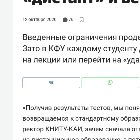
рынки, почему надо знать аксакал
чем интересен Оман?
12 октября 2020
76
Введенные ограничения проде
Зато в КФУ каждому студенту
на лекции или перейти на «уд
«Получив результаты тестов, мы поня
Рекомендуем
Рекоме
возвращаемся к стандартному образ
Как ГК «МИР ГРУПП» и ВТБ
150 ка
ректор КНИТУ-КАИ, зачем сначала от
создают оазис жилого
ID вме
комфорта под Казанью
безоп
на дистанционное образование, а пот