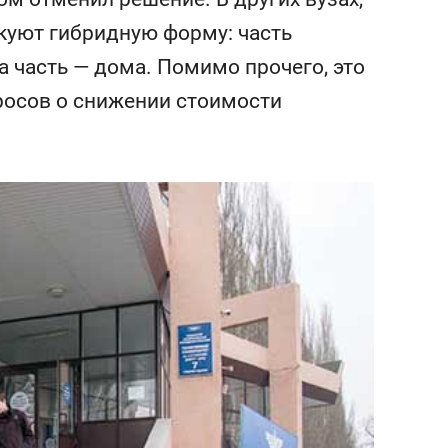
состоянием как основа
икуют гибридную форму: часть
антихрупких команд
а часть — дома. Помимо прочего, это
росов о снижении стоимости