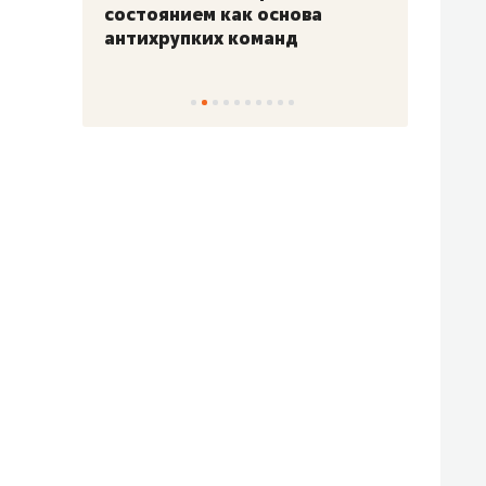
«Гонка Героев»
Казан