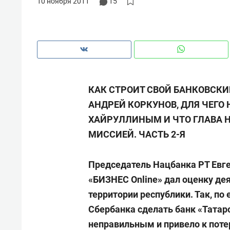
10 ноября 2011
15
КАК СТРОИТ СВОЙ БАНКОВСК
АНДРЕЙ КОРКУНОВ, ДЛЯ ЧЕГО
ХАЙРУЛЛИНЫМ И ЧТО ГЛАВА Н
МИССИЕЙ. ЧАСТЬ 2-Я
Председатель Нацбанка РТ Евге
«БИЗНЕС Online» дал оценку де
Рекомендуем
Рекоме
территории республики. Так, по
и Face
Опыт выживания в дикой
Мекси
Сбербанка сделать банк «Татар
 будет
природе, работа
и ваго
неправильным и привело к потер
ва»
с ментальным и физическим
в Мен