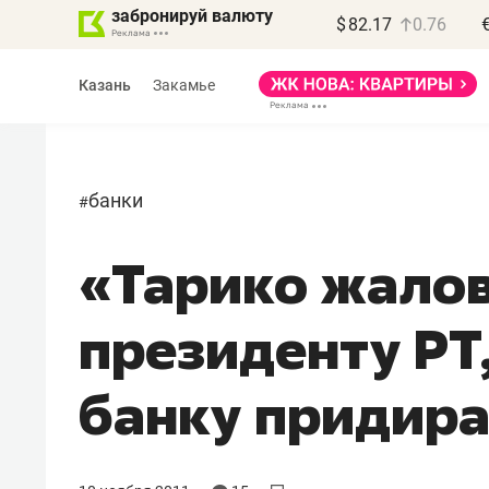
забронируй валюту
$
82.17
0.76
Казань
Закамье
банки
#
«Тарико жалов
президенту РТ,
банку придир