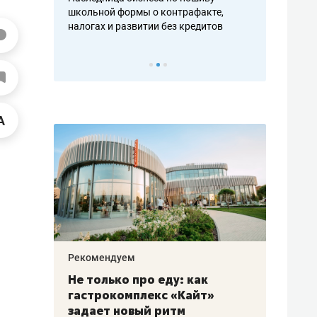
н, дотошных
школьной формы о контрафакте,
рынки, почем
осах мастеров
налогах и развитии без кредитов
чем интересе
Рекомендуем
Рекоме
аждые
Не только про еду: как
Элитн
канал»
гастрокомплекс «Кайт»
и бре
рии
задает новый ритм
гаран