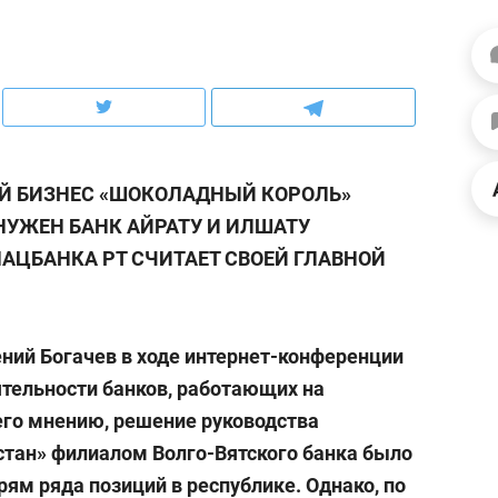
рынки, почему надо знать аксакалов и
о трехкратном росте це
чем интересен Оман?
клиентах и чудных запр
ИЙ БИЗНЕС «ШОКОЛАДНЫЙ КОРОЛЬ»
 НУЖЕН БАНК АЙРАТУ И ИЛШАТУ
АЦБАНКА РТ СЧИТАЕТ СВОЕЙ ГЛАВНОЙ
ний Богачев в ходе интернет-конференции
ятельности банков, работающих на
ндуем
Рекомендуем
 его мнению, решение руководства
ка, рок-концерт
«Прорывы случались к
стан» филиалом Волго-Вятского банка было
н с чак-чаком: как
30 метров»: как «Водо
ям ряда позиций в республике. Однако, по
делеевске прошла
лечит подземные арте