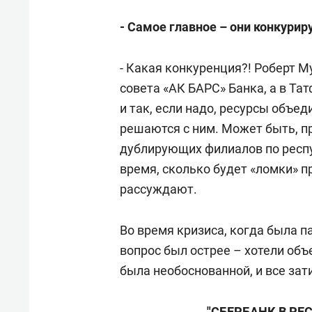
- Самое главное – они конкурир
- Какая конкуренция?! Роберт 
совета «АК БАРС» Банка, а в Та
и так, если надо, ресурсы объед
решаются с ним. Может быть, п
дублирующих филиалов по респуб
время, сколько будет «ломки» п
рассуждают.
Во время кризиса, когда была п
вопрос был острее – хотели об
была необоснованной, и все зат
"СБЕРБАНК В РЕ