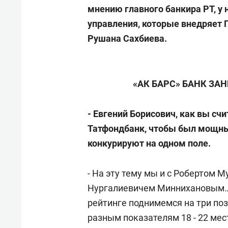
состоянием как основа
«Гонк
мнению главного банкира РТ, у
антихрупких команд
управления, которые внедряет 
Рушана Сахбиева.
«АК БАРС» БАНК ЗАН
- Евгений Борисович, как вы сч
Татфондбанк, чтобы был мощны
конкурируют на одном поле.
- На эту тему мы и с Робертом 
Нургалиевичем Миннихановым… Я
рейтинге поднимемся на три по
разным показателям 18 - 22 мес