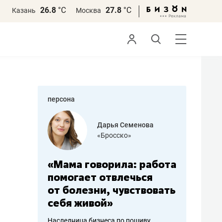
26.8
°С
27.8
°С
Казань
Москва
персона
бодец
Дарья Семенова
 решения»
«Бросско»
«Мама говорила: работа
«Не зна
вообще,
помогает отвлечься
правил,
от болезни, чувствовать
потерят
себя живой»
полгода
ирмы
Наследница бизнеса по пошиву
Как бизнесу 