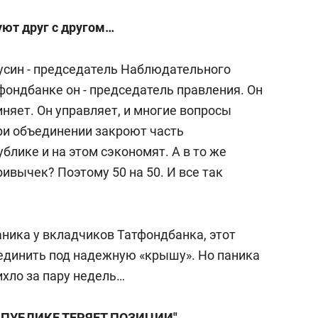
уют друг с другом…
Мусин - председатель Наблюдательного
тфондбанке он - председатель правления. Он
иняет. Он управляет, и многие вопросы
ри объединении закроют часть
лике и на этом сэкономят. А в то же
ривычек? Поэтому 50 на 50. И все так
аника у вкладчиков Татфондбанка, этот
ъединить под надежную «крышу». Но паника
ихло за пару недель…
СПУБЛИКЕ ТЕРЯЕТ ПОЗИЦИИ"