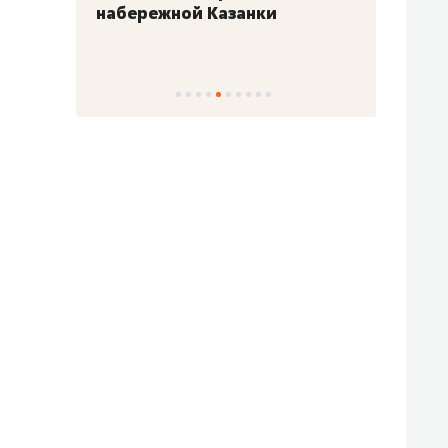
набережной Казанки
«Барк
«Рез