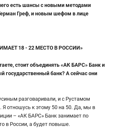
а Героев»
Казани
 него есть шансы с новыми методами
Герман Греф, и новым шефом в лице
ИМАЕТ 18 - 22 МЕСТО В РОССИИ
»
итаете, стоит объединять «АК БАРС» Банк и
й государственный банк? А сейчас они
Мусиным разговаривали, и с Рустамом
 отношусь к этому 50 на 50. Да, мы в
зиции – «АК БАРС» Банк занимает по
то в России, а будет повыше.