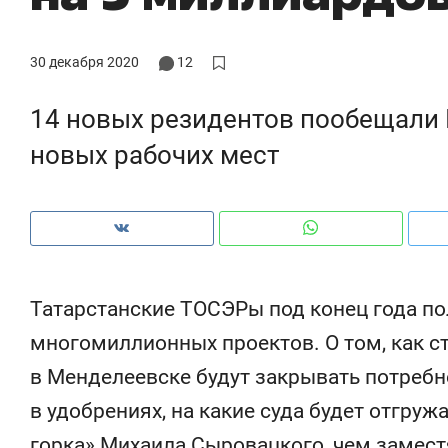
рынки, почему надо знать ак
чем интересен Оман?
30 декабря 2020
12
14 новых резидентов пообещали
новых рабочих мест
Татарстанские ТОСЭРы под конец года по
многомиллионных проектов. О том, как с
Рекомендуем
в Менделеевске будут закрывать потребн
ия в дикой
Мексика, рок-концерт
в удобрениях, на какие суда будет отгруж
ота
и вагон с чак-чаком: как
 и физическим
в Менделеевске прошла
горка» Михаила Сыровацкого, чем замест