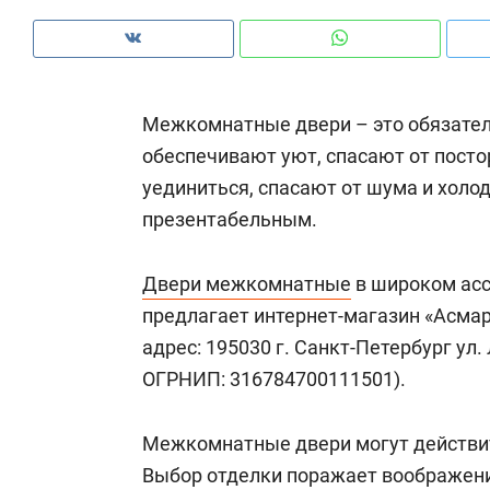
рынки, почему надо знать аксакалов и
о 
чем интересен Оман?
кл
Межкомнатные двери – это обязате
обеспечивают уют, спасают от посто
уединиться, спасают от шума и холо
презентабельным.
Двери межкомнатные
в широком асс
предлагает интернет-магазин «Асма
адрес: 195030 г. Санкт-Петербург ул. 
ОГРНИП: 316784700111501).
Рекомендуем
Рекомендуем
Как ГК «МИР ГРУПП» и ВТБ
150 камер 
Межкомнатные двери могут действи
создают оазис жилого
ID вместо 
Выбор отделки поражает воображен
комфорта под Казанью
безопаснос