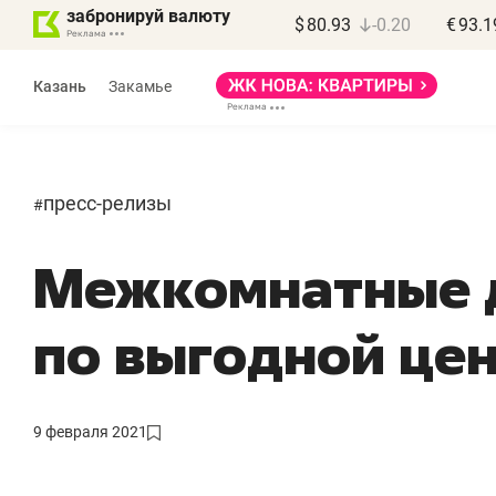
забронируй валюту
$
80.93
-0.20
€
93.1
Казань
Закамье
пресс-релизы
#
Межкомнатные д
Василь Мазитов
МАРТ
по выгодной це
«Не зная местных
«
правил, бизнес может
н
потерять минимум
ч
9 февраля 2021
полгода»
р
Как бизнесу выйти на зарубежные
Вл