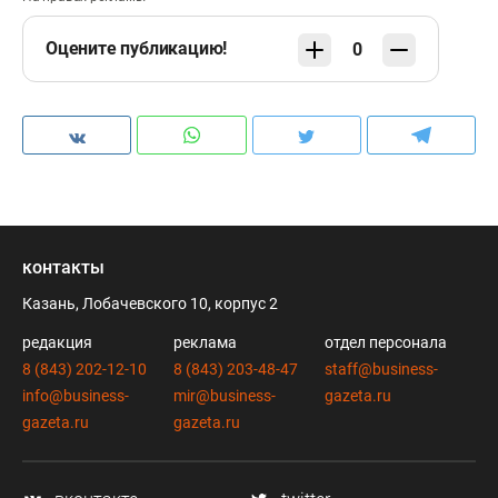
Оцените публикацию!
0
контакты
Казань, Лобачевского 10, корпус 2
редакция
реклама
отдел персонала
8 (843) 202-12-10
8 (843) 203-48-47
staff@business-
info@business-
mir@business-
gazeta.ru
gazeta.ru
gazeta.ru