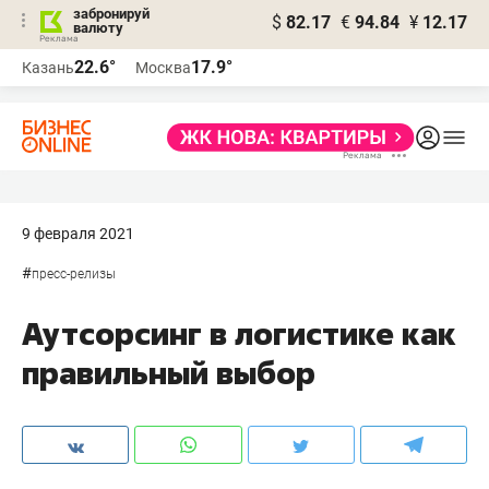
забронируй
$
82.17
€
94.84
¥
12.17
валюту
22.6°
17.9°
Казань
Москва
9 февраля 2021
#
пресс-релизы
Аутсорсинг в логистике как
правильный выбор