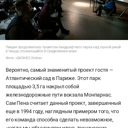
Лекция продолжилась проектом ландшафтного парка над горной рекой
в Ницце, спускающейся в Средиземное море
Фото: «БИЗНЕС Online»
Вероятно, самый знаменитый проект гостя —
Атлантический сад в Париже. Этот парк
площадью 3,5 га накрыл собой
железнодорожные пути вокзала Монпарнас.
Сам Пена считает данный проект, завершенный
еще в 1994 году, наглядным примером того, что
его команда способна сделать невозможное,
«когда мы объединяем идею, технические,