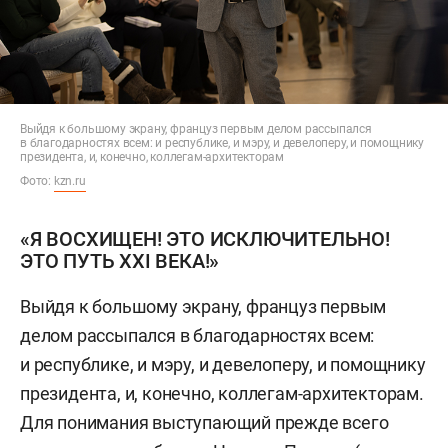
Выйдя к большому экрану, француз первым делом рассыпался
в благодарностях всем: и республике, и мэру, и девелоперу, и помощнику
президента, и, конечно, коллегам-архитекторам
Фото:
kzn.ru
«Я ВОСХИЩЕН! ЭТО ИСКЛЮЧИТЕЛЬНО!
ЭТО ПУТЬ XXI ВЕКА!»
Выйдя к большому экрану, француз первым
делом рассыпался в благодарностях всем:
и республике, и мэру, и девелоперу, и помощнику
президента, и, конечно, коллегам-архитекторам.
Для понимания выступающий прежде всего