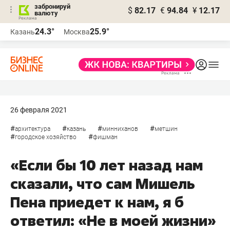
забронируй
$
82.17
€
94.84
¥
12.17
валюту
24.3°
25.9°
Казань
Москва
26 февраля 2021
#
#
#
#
архитектура
казань
минниханов
метшин
#
#
городское хозяйство
фишман
«Если бы 10 лет назад нам
сказали, что сам Мишель
Пена приедет к нам, я б
ответил: «Не в моей жизни»