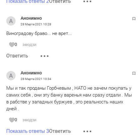
Ответить
Показать ответы 2
Анонимно
28 Марта 2021
10:28
Виноградову браво... не врет...
0
эмодзи
Ответить
Анонимно
28 Марта 2021
10:34
Мы и так проданы Горбчевым , НАТО не зачем покупать у
самих себя , они эту банку варенья нам сразу отдали . Мы
в рабстве у западных буржуев , это реальность наших
дней .
0
эмодзи
Ответить
Показать ответы 3