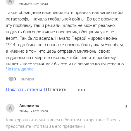
28 Марта 2021
12:43
Такое обнищание населения есть признак надвигающейся
катастрофы- начала глобальной войны. Во все времена
эту проблему так и решали. Власть не может реально
поднять благосостояние населения, обещания уже не
верят. Так было всегда. Начало Первой мировой войны
1914 года была не в попытке помочь братушкам –сербам,
а именно в том, что царь отправил миллионы своих
поданных на смерть в окопах, чтобы решить проблему
нищеты населения, как бы это и не звучало кощунственно.
Читать далее
Хоть и пишут, что 1913 год был для империи одним из
самых благоприятных в экономическом смысле годом, но
0
эмодзи
он привел также к гигантскому обнищанию большой
Ответить
массы народа. Шел переход от аграрного уклада жизни в
Показать ответы 1
стране к буржуазному и миллионы крестьян разорялись,
шли в города, но и там не было для них работы. Вот и
Анонимно
нашли способ избавиться от них, а заодно и погасить
28 Марта 2021
13:00
революционное настроение масс. Все остальные войны
Как хорошо что мы живём в богатом тотарстане! Боюсь
также возникали на фоне обнищания населения и
представить что там за его пределами
неспособности властей решить эту проблему чисто