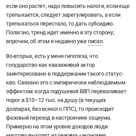
если оно растет, надо повысить налоги, если еще
трепыхается, следует зарегулировать, а если
трепыхаться перестало, то дать субсидию.
Полагаю, тренд идет именно в эту сторону;
впрочем, об этом я недавно уже
писал
.
Во-вторых, есть у меня гипотеза, что
государство как квазиживой актор
заинтересовано в поддержании такого статус-
кво. Связано это с эмпирически наблюдаемым
эффектом: когда подушевой ВВП переваливает
порог в $10–12 тыс. на душу (в текущих
долларах, без всякого ППС), то происходит
фазовый переход в настроениях социума.
Примерно на этом уровне доходов люди
массово выходят из режима «экономия