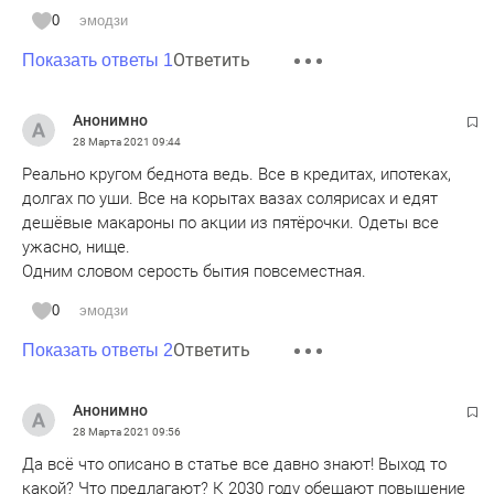
0
эмодзи
Ответить
Показать ответы 1
Анонимно
28 Марта 2021
09:44
Реально кругом беднота ведь. Все в кредитах, ипотеках,
долгах по уши. Все на корытах вазах солярисах и едят
дешёвые макароны по акции из пятёрочки. Одеты все
ужасно, нище.
Одним словом серость бытия повсеместная.
0
эмодзи
Ответить
Показать ответы 2
Анонимно
28 Марта 2021
09:56
Да всё что описано в статье все давно знают! Выход то
какой? Что предлагают? К 2030 году обещают повышение