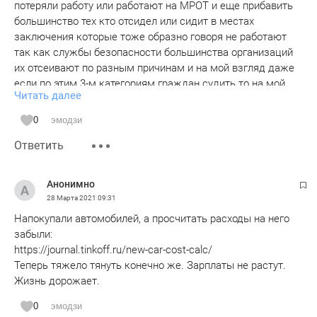
потеряли работу или работают на МРОТ и еще прибавить
большинство тех кто отсидел или сидит в местах
заключения которые тоже образно говоря не работают
так как службы безопасности большинства организаций
их отсеивают по разным причинам и на мой взгляд даже
если по этим 3-м категориям граждан судить то на мой
Читать далее
взгляд большинство из них больше как я предполагаю 40
миллионов человек.Кроме недостатка или нехватки
0
эмодзи
денежных средств у большинства из них на мой взгляд
Ответить
даже образно говоря смысла жизни нет по большому
счету для себя лично и они на мой взгляд просто
доживают оставшиеся им образно говоря годы.Для себя
Анонимно
лично большинство из них образно говоря
28 Марта 2021
09:31
мертвы.Пройдут года или десятилетия образно говоря
Напокупали автомобилей, а просчитать расходы на него
такой жизни и большинство из них уйдет в мир иной уже
забыли:
нафсегда.
https://journal.tinkoff.ru/new-car-cost-calc/
Теперь тяжело тянуть конечно же. Зарплаты не растут.
Жизнь дорожает.
0
эмодзи