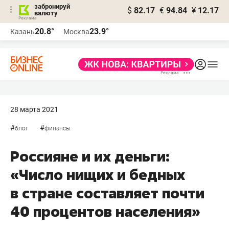
забронируй
$
82.17
€
94.84
¥
12.17
валюту
20.8°
23.9°
Казань
Москва
28 марта 2021
#
#
блог
финансы
Россияне и их деньги:
«Число нищих и бедных
в стране составляет почти
40 процентов населения»