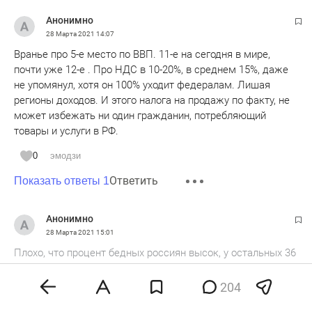
Анонимно
28 Марта 2021
14:07
Вранье про 5-е место по ВВП. 11-е на сегодня в мире,
почти уже 12-е . Про НДС в 10-20%, в среднем 15%, даже
не упомянул, хотя он 100% уходит федералам. Лишая
регионы доходов. И этого налога на продажу по факту, не
может избежать ни один гражданин, потребляющий
товары и услуги в РФ.
0
эмодзи
Ответить
Показать ответы 1
Анонимно
28 Марта 2021
15:01
Плохо, что процент бедных россиян высок, у остальных 36
триллионов на счетах и 7 триллионов налички. Квартиры
все выкупили. Авто постоянно покупают.
204
Пандемия кончится, и будет много работы и возможности