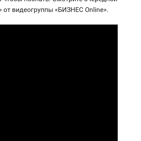
состоянием как основа
» от видеогруппы «БИЗНЕС Online».
антихрупких команд