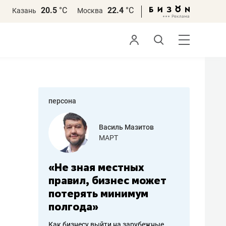
20.5
°С
22.4
°С
Казань
Москва
персона
еменова
Василь Мазитов
»
МАРТ
а: работа
«Не зная местных
«Мне лу
ечься
правил, бизнес может
не зара
вствовать
потерять минимум
чем пот
полгода»
репутац
пошиву
Как бизнесу выйти на зарубежные
Владелец от