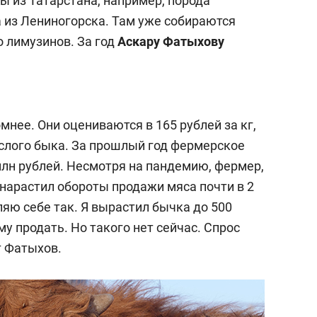
 из Татарстана, например, порода
 из Лениногорска. Там уже собираются
о лимузинов. За год
Аскару Фатыхову
нее. Они оцениваются в 165 рублей за кг,
рослого быка. За прошлый год фермерское
млн рублей. Несмотря на пандемию, фермер,
 нарастил обороты продажи мяса почти в 2
яю себе так. Я вырастил бычка до 500
му продать. Но такого нет сейчас. Спрос
т Фатыхов.