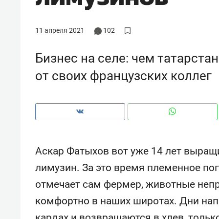
рынки, почему надо знать аксакал
чем интересен Оман?
11 апреля 2021
102
Бизнес на селе: чем татарста
от своих французских коллег
Аскар Фатыхов вот уже 14 лет выра
лимузин. За это время племенное пог
Рекомендуем
Рекоме
отмечает сам фермер, животные непр
Как ГК «МИР ГРУПП» и ВТБ
150 ка
комфортно в наших широтах. Дни нап
создают оазис жилого
ID вме
комфорта под Казанью
безоп
кардах и возвращаются в хлев, тольк