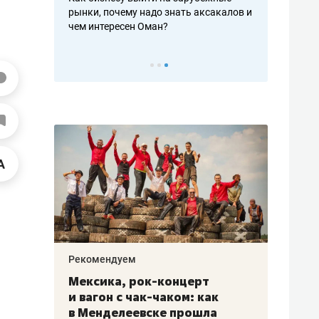
рафакте,
рынки, почему надо знать аксакалов и
о трехкратно
кредитов
чем интересен Оман?
клиентах и ч
Рекомендуем
Рекоме
ой
Мексика, рок-концерт
«Прор
и вагон с чак-чаком: как
30 ме
еским
в Менделеевске прошла
лечит