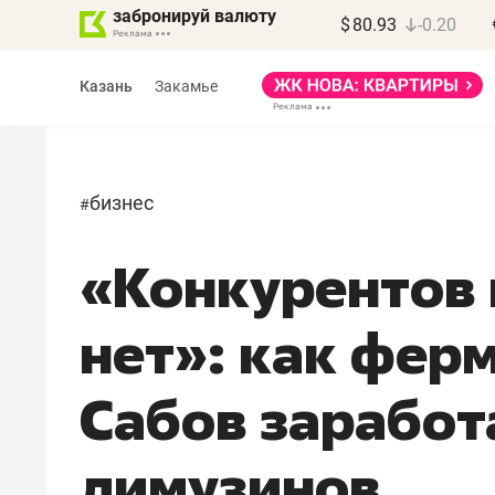
забронируй валюту
$
80.93
-0.20
Казань
Закамье
бизнес
#
«Конкурентов 
Василь Мазитов
МАРТ
нет»: как фер
«Не зная местных
правил, бизнес может
Сабов заработ
потерять минимум
полгода»
лимузинов
Как бизнесу выйти на зарубежные