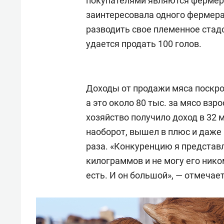
покупателями являются фермеры
заинтересовала одного фермера
разводить свое племенное стад
удается продать 100 голов.
Доходы от продажи мяса поскром
а это около 80 тыс. за мясо вз
хозяйство получило доход в 32 
наоборот, вышел в плюс и даже
раза. «Конкуренцию я представл
килограммов и не могу его нико
есть. И он большой», — отмечае