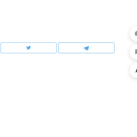
рынки, почему надо знать аксакалов и
о трехкратном росте це
чем интересен Оман?
клиентах и чудных запр
ндуем
Рекомендуем
ка, рок-концерт
«Прорывы случались к
н с чак-чаком: как
30 метров»: как «Водо
делеевске прошла
лечит подземные арте