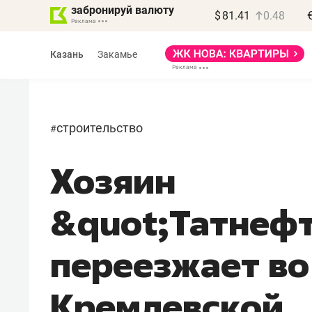
забронируй валюту
$
81.41
0.48
Казань
Закамье
строительство
#
Хозяин
&quot;Татнеф
переезжает во
Кремлевской