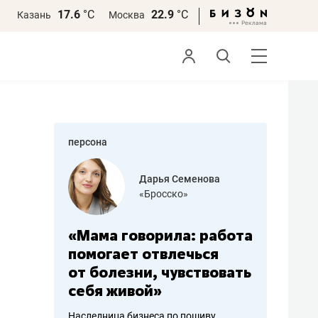
17.6
°С
22.9
°С
Казань
Москва
персона
бодец
Дарья Семенова
 решения»
«Бросско»
«Мама говорила: работа
«Не зна
вообще,
помогает отвлечься
правил,
от болезни, чувствовать
потерят
себя живой»
полгода
ирмы
Наследница бизнеса по пошиву
Как бизнесу 