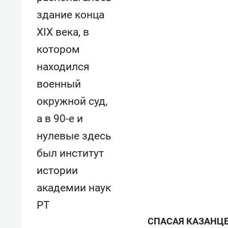
состоянием как основа
«Гонк
здание конца
антихрупких команд
XIX века, в
котором
находился
военный
окружной суд,
а в 90-е и
нулевые здесь
был институт
истории
академии наук
РТ
СПАСАЯ КАЗАНЦЕ