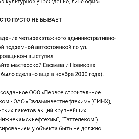
бо культурное учреждение, либо офис».
СТО ПУСТО НЕ БЫВАЕТ
ведение четырехэтажного административно-
й подземной автостоянкой по ул.
тировщиком выступил
айте мастерской Евсеева и Новикова
 было сделано еще в ноябре 2008 года).
 созданное ООО «Первое строительное
иком - ОАО «Связьинвестнефтехим» (СИНХ),
нских пакетов акций крупнейших
"Нижнекамскнефтехим", "Таттелеком").
сированием у объекта быть не должно.