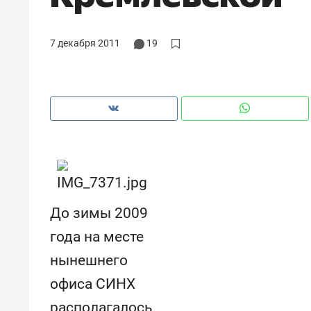
7 декабря 2011
19
До зимы 2009
года на месте
Рекомендуем
Рекоме
нынешнего
и Face
Опыт выживания в дикой
Мекси
офиса СИНХ
 будет
природе, работа
и ваго
ва»
с ментальным и физическим
в Мен
располагалось