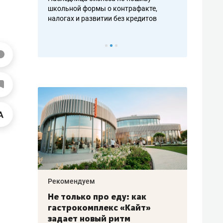
н, дотошных
школьной формы о контрафакте,
рынки, почем
осах мастеров
налогах и развитии без кредитов
чем интересе
Рекомендуем
Рекоме
аждые
Не только про еду: как
Элитн
канал»
гастрокомплекс «Кайт»
и бре
рии
задает новый ритм
гаран