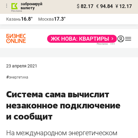
забронируй
$
82.17
€
94.84
¥
12.17
валюту
16.8°
17.3°
Казань
Москва
23 апреля 2021
#
энергетика
Система сама вычислит
незаконное подключение
и сообщит
На международном энергетическом