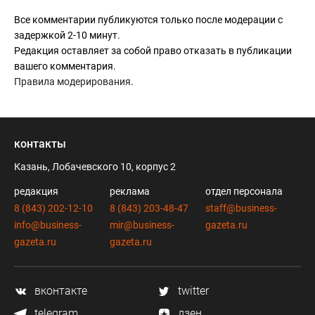
Все комментарии публикуются только после модерации с
задержкой 2-10 минут.
Редакция оставляет за собой право отказать в публикации
вашего комментария.
Правила модерирования
.
контакты
Казань, Лобачевского 10, корпус 2
редакция
реклама
отдел персонала
8 (843) 202-12-10
8 (843) 203-48-47
staff@business-
info@business-
mir@business-
gazeta.ru
gazeta.ru
gazeta.ru
вконтакте
twitter
telegram
дзен