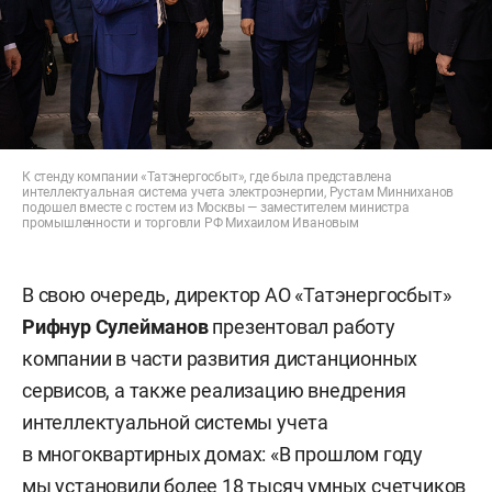
К стенду компании «Татэнергосбыт», где была представлена
интеллектуальная система учета электроэнергии, Рустам Минниханов
подошел вместе с гостем из Москвы — заместителем министра
промышленности и торговли РФ Михаилом Ивановым
В свою очередь, директор АО «Татэнергосбыт»
Рифнур Сулейманов
презентовал работу
компании в части развития дистанционных
сервисов, а также реализацию внедрения
интеллектуальной системы учета
в многоквартирных домах: «В прошлом году
мы установили более 18 тысяч умных счетчиков