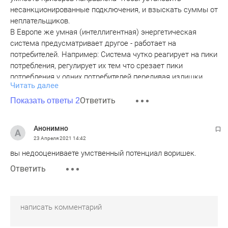
несанкционированные подключения, и взыскать суммы от
неплательщиков.
В Европе же умная (интеллигентная) энергетическая
система предусматривает другое - работает на
потребителей. Например: Система чутко реагирует на пики
потребления, регулирует их тем что срезает пики
потребления у одних потребителей переливая излишки
Читать далее
потребления от этих к потребителям с низким
потреблением на момент. Т.е. это вот такое волновое
Ответить
Показать ответы 2
регулирование
И другие
Анонимно
23 Апреля 2021
14:42
вы недооцениваете умственный потенциал воришек.
Ответить