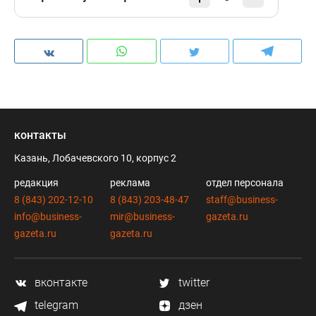
контакты
Казань, Лобачевского 10, корпус 2
редакция
реклама
отдел персонала
8 (843) 202-12-10
8 (843) 203-48-47
staff@business-
info@business-
mir@business-
gazeta.ru
gazeta.ru
gazeta.ru
вконтакте
twitter
telegram
дзен