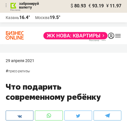
забронируй
$
80.93
€
93.19
¥
11.97
валюту
16.4°
19.5°
Казань
Москва
29 апреля 2021
#
пресс-релизы
Что подарить
современному ребёнку