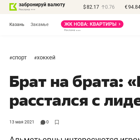
забронируй валюту
$
82.17
0.76
€
94.8
Казань
Закамье
спорт
хоккей
#
#
Брат на брата: 
Василь Мазитов
МАРТ
расстался с лид
«Не зная местных
«
правил, бизнес может
н
потерять минимум
ч
13 мая 2021
0
полгода»
р
Альметьевцы интересуются игро
Как бизнесу выйти на зарубежные
Вл