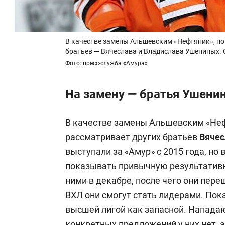
В качестве замены Альшевским «Нефтяник», по
братьев — Вячеслава и Владислава Ушениных. 
Фото: пресс-служба «Амура»
На замену — братья Ушени
В качестве замены Альшевским «Неф
рассматривает других братьев
Вячес
выступали за «Амур» с 2015 года, но
показывать привычную результативно
ними в декабре, после чего они переш
ВХЛ они смогут стать лидерами. По
высшей лигой как запасной. Нападаю
конкретных предложений у них нет, а