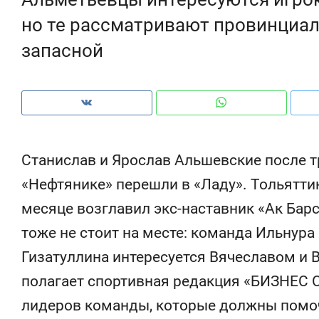
рынки, почему надо знать аксакалов и
о 
но те рассматривают провинциал
чем интересен Оман?
кл
запасной
Станислав и Ярослав Альшевские после т
«Нефтянике» перешли в «Ладу». Тольятт
месяце возглавил экс-наставник «Ак Бар
тоже не стоит на месте: команда Ильнура
Гизатуллина интересуется Вячеславом и
Рекомендуем
Рекомендуем
полагает спортивная редакция «БИЗНЕС On
Как ГК «МИР ГРУПП» и ВТБ
150 камер 
создают оазис жилого
ID вместо 
лидеров команды, которые должны помоч
комфорта под Казанью
безопаснос