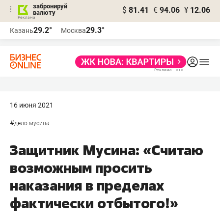
забронируй
$
81.41
€
94.06
¥
12.06
валюту
29.2°
29.3°
Казань
Москва
16 июня 2021
#
дело мусина
Защитник Мусина: «Считаю
возможным просить
наказания в пределах
фактически отбытого!»