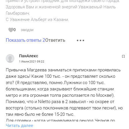
принял и устроил праздник для Молодёжи своего города.
Здоровья Вам и жизненной энергий Уважаемый Наиль
Гамбарович.
С Уважение Альберт из Казани.
0
эмодзи
Ответить
Показать ответы 2
ПанАлекс
1 Июля 2021
09:22
Привычка Магдеева заниматься приписками проявилась
даже здесь! Какие 100 тыс. - он представляет сколько
это? (Я представляю, помню Лужники со 100 тыс.
болельщиками, когда закрывают ближайшие станции
метро и эта огромная толпа расползается по Москве!).
Понимаю, что и Niletto раза в 2 завысил - но скорее от
восторга (столько поклонников подпевают твои песни!), но
там явно было не более 15-20 тыс.
Для справки - когда устанавливался рекорд Челнов по
Читать далее
массовому забегу Россия такая то, с 41 т. чел., причем