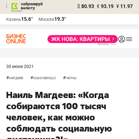
забронируй
$
80.93
€
93.19
¥
11.97
валюту
15.6°
19.3°
Казань
Москва
30 июня 2021
#
#
#
магдеев
коронавирус
челны
Наиль Магдеев: «Когда
собираются 100 тысяч
человек, как можно
соблюдать социальную