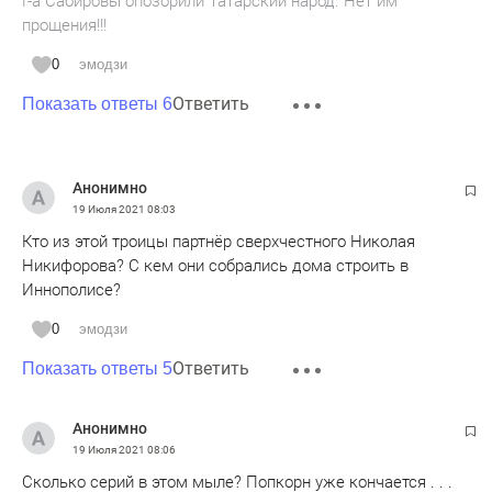
Г-а Сабировы опозорили Татарский народ. Нет им
прощения!!!
0
эмодзи
Ответить
Показать ответы 6
Анонимно
19 Июля 2021
08:03
Кто из этой троицы партнёр сверхчестного Николая
Никифорова? С кем они собрались дома строить в
Иннополисе?
0
эмодзи
Ответить
Показать ответы 5
Анонимно
19 Июля 2021
08:06
Сколько серий в этом мыле? Попкорн уже кончается . . .