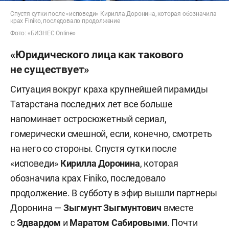
Спустя сутки после «исповеди» Кирилла Доронина, которая обозначила
крах Finiko, последовало продолжение
Фото: «БИЗНЕС Online»
«Юридического лица как такового
не существует»
Ситуация вокруг краха крупнейшей пирамиды
Татарстана последних лет все больше
напоминает остросюжетный сериал,
гомерически смешной, если, конечно, смотреть
на него со стороны. Спустя сутки после
«исповеди»
Кирилла
Доронина
, которая
обозначила крах Finiko, последовало
продолжение. В субботу в эфир вышли партнеры
Доронина —
Зыгмунт Зыгмунтович
вместе
с
Эдвардом
и
Маратом Сабировыми
. Почти