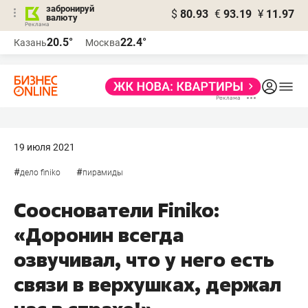
забронируй
$
80.93
€
93.19
¥
11.97
валюту
20.5°
22.4°
Казань
Москва
19 июля 2021
#
#
дело finiko
пирамиды
Сооснователи Finiko:
«Доронин всегда
озвучивал, что у него есть
связи в верхушках, держал