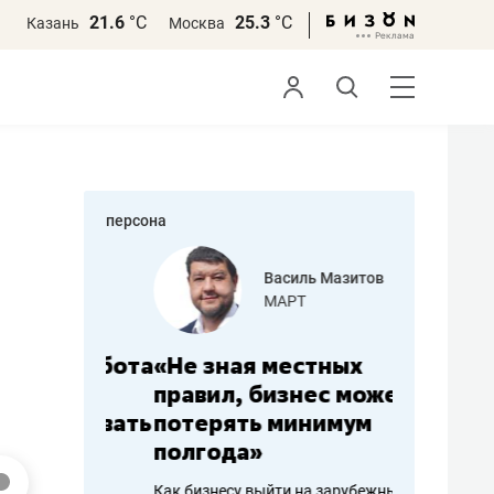
21.6
°С
25.3
°С
Казань
Москва
персона
еменова
Василь Мазитов
»
МАРТ
а: работа
«Не зная местных
«Мне лу
ечься
правил, бизнес может
не зара
вствовать
потерять минимум
чем пот
полгода»
репутац
пошиву
Как бизнесу выйти на зарубежные
Владелец от