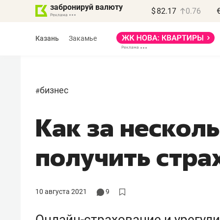
забронируй валюту
$
82.17
0.76
Казань
Закамье
бизнес
#
Как за нескол
Василь Мазитов
МАРТ
получить стра
«Не зная местных
правил, бизнес может
потерять минимум
10 августа 2021
9
полгода»
Онлайн-страхование и урегули
Как бизнесу выйти на зарубежные