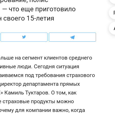
ов и
о трехкратном росте цен, дотошных
школьной формы о конт
 — что еще приготовило
клиентах и чудных запросах мастеров
налогах и развитии без 
н своего 15-летия
льше на сегмент клиентов среднего
тивные люди. Сегодня ситуация
аиваемся под требования страхового
 директор департамента прямых
Камиль Туктаров. О том, как
ндуем
Рекомендуем
ие страховые продукты можно
мер до квартиры и Face
Опыт выживания в дик
сто ключа: какой будет
природе, работа
очему для компании важно, когда
асность в ЖК «Нова»
с ментальным и физич