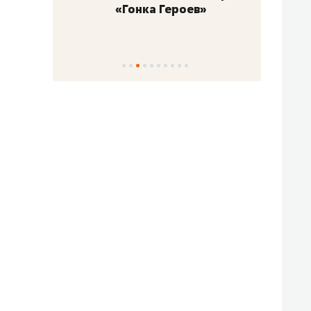
«Гонка Героев»
Казан