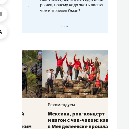
рафакте,
рынки, почему надо знать аксакалов и
о трехкратно
кредитов
чем интересен Оман?
клиентах и ч
Рекомендуем
Рекоме
ой
Мексика, рок-концерт
«Прор
и вагон с чак-чаком: как
30 ме
еским
в Менделеевске прошла
лечит