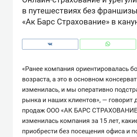
рынки, почему надо знать аксакал
в путешествиях без франшизы
чем интересен Оман?
«Ак Барс Страхование» в кану
«Ранее компания ориентировалась бо
возраста, а это в основном консерва
изменилась, и мы оперативно подстр
рынка и наших клиентов», — говорит
продаж ООО «АК БАРС СТРАХОВАНИЕ» 
Рекомендуем
Рекоме
изменилась компания за 15 лет, как
Как ГК «МИР ГРУПП» и ВТБ
150 ка
создают оазис жилого
ID вме
приобрести без посещения офиса и п
комфорта под Казанью
безоп