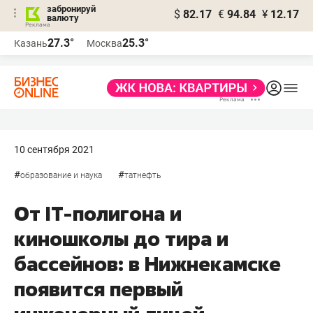
забронируй
$
82.17
€
94.84
¥
12.17
валюту
27.3°
25.3°
Казань
Москва
10 сентября 2021
#
#
образование и наука
татнефть
От IT-полигона и
киношколы до тира и
бассейнов: в Нижнекамске
появится первый