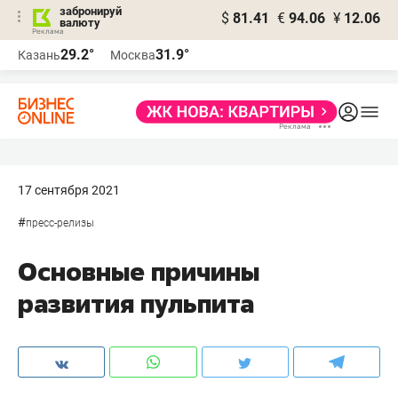
забронируй
$
81.41
€
94.06
¥
12.06
валюту
29.2°
31.9°
Казань
Москва
17 сентября 2021
#
пресс-релизы
Основные причины
развития пульпита