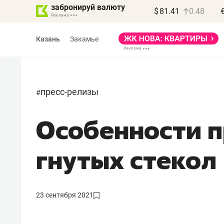
забронируй валюту
$
81.41
0.48
Казань
Закамье
пресс-релизы
#
Особенности 
Василь Мазитов
МАРТ
гнутых стекол
«Не зная местных
правил, бизнес может
потерять минимум
23 сентября 2021
полгода»
Как бизнесу выйти на зарубежные