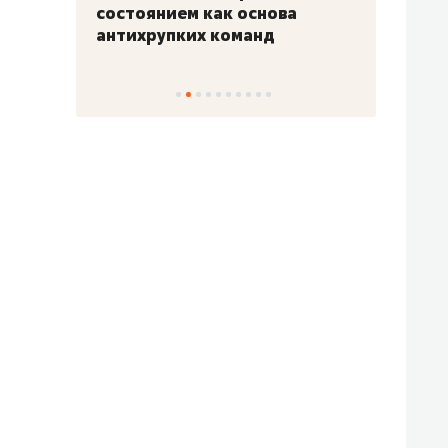
«Гонка Героев»
Казан