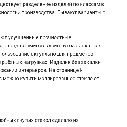
состоянием как основа
ествует разделение изделий по классам в
антихрупких команд
ехнологии производства. Бывают варианты с
тают улучшенные прочностные
со стандартным стеклом гнутозакалённое
спользование актуально для предметов,
ерьёзных нагрузках. Изделия без закалки
овании интерьеров. На странице
i-
s
можно купить моллированное стекло от
лойных гнутых стекол сделало их