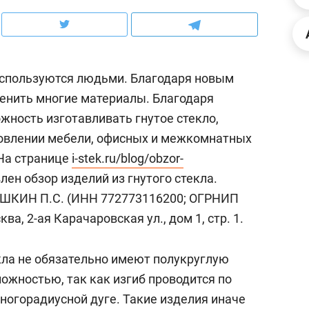
ов и
о трехкратном росте цен, дотошных
школьной формы о конт
клиентах и чудных запросах мастеров
налогах и развитии без 
используются людьми. Благодаря новым
енить многие материалы. Благодаря
ность изготавливать гнутое стекло,
товлении мебели, офисных и межкомнатных
 На странице
i-stek.ru/blog/obzor-
ен обзор изделий из гнутого стекла.
ШКИН П.С. (ИНН 772773116200; ОГРНИП
ва, 2-ая Карачаровская ул., дом 1, стр. 1.
ндуем
Рекомендуем
ла не обязательно имеют полукруглую
мер до квартиры и Face
Опыт выживания в дик
ожностью, так как изгиб проводится по
сто ключа: какой будет
природе, работа
ногорадиусной дуге. Такие изделия иначе
асность в ЖК «Нова»
с ментальным и физич