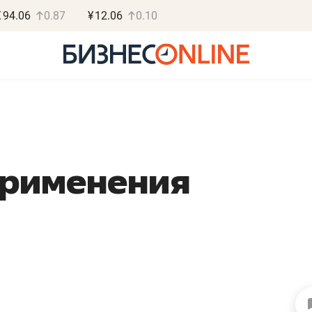
€
94.06
0.87
¥
12.06
0.10
применения
Роман Ободец
Дарья С
«Готовые решения»
«Бросско
«Мне лучше
«Мама говорил
не заработать вообще,
помогает отвл
чем потерять
от болезни, чу
репутацию»
себя живой»
Владелец отделочной фирмы
Наследница бизнеса по 