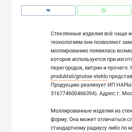
рынки, почему надо знать аксакал
чем интересен Оман?
Стеклянные изделия всё чаще 
технологиям они позволяют зам
моллированию появилась возмож
которое используется при изго
перегородок, витрин и прочего.
produktsii/gnutoe-steklo
представл
Продукцию реализует ИП НАРЫ
316774600466394). Адрес: г. Моск
Рекомендуем
Рекоме
Моллированные изделия из стек
Как ГК «МИР ГРУПП» и ВТБ
150 ка
форму. Она может отличаться сл
создают оазис жилого
ID вме
стандартному радиусу либо по м
комфорта под Казанью
безоп