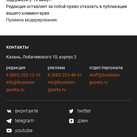
Редакция оставляет за собой право отказать в публикации
вашего комментария.
Правила модерирования
.
контакты
Казань, Лобачевского 10, корпус 2
редакция
реклама
отдел персонала
8 (843) 202-12-10
8 (843) 203-48-47
staff@business-
info@business-
mir@business-
gazeta.ru
gazeta.ru
gazeta.ru
вконтакте
twitter
telegram
дзен
youtube