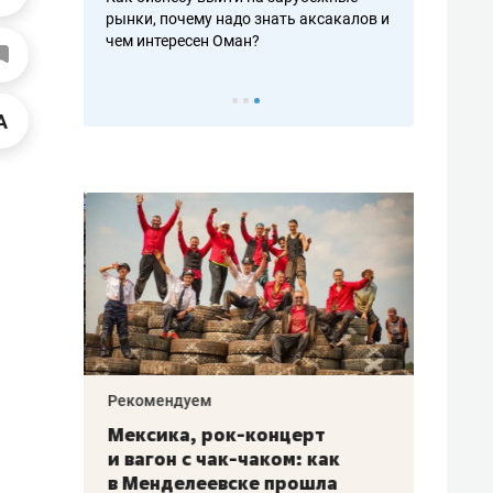
рафакте,
рынки, почему надо знать аксакалов и
о трехкратно
кредитов
чем интересен Оман?
клиентах и ч
Рекомендуем
Рекоме
ой
Мексика, рок-концерт
«Прор
и вагон с чак-чаком: как
30 ме
еским
в Менделеевске прошла
лечит