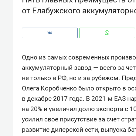
рынки, почему надо знать аксакал
от Елабужского аккумуляторн
чем интересен Оман?
Одно из самых современных произво
аккумуляторный завод — всего за че
не только в РФ, но и за рубежом. Пр
Олега Коробченко было открыто в ос
в декабре 2017 года. В 2021-м ЕАЗ н
на 20% и увеличил долю экспорта с 1
Рекомендуем
Рекоме
усилил свое присутствие за счет стр
Как ГК «МИР ГРУПП» и ВТБ
150 ка
создают оазис жилого
ID вме
развитие дилерской сети, выпуска б
комфорта под Казанью
безоп