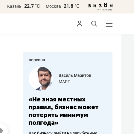
22.7
°С
21.8
°С
Казань
Москва
персона
еменова
Василь Мазитов
»
МАРТ
а: работа
«Не зная местных
«Мне лу
ечься
правил, бизнес может
не зара
вствовать
потерять минимум
чем пот
полгода»
репутац
пошиву
Как бизнесу выйти на зарубежные
Владелец от