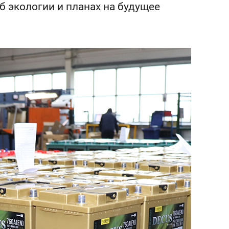
об экологии и планах на будущее
состоянием как основа
антихрупких команд