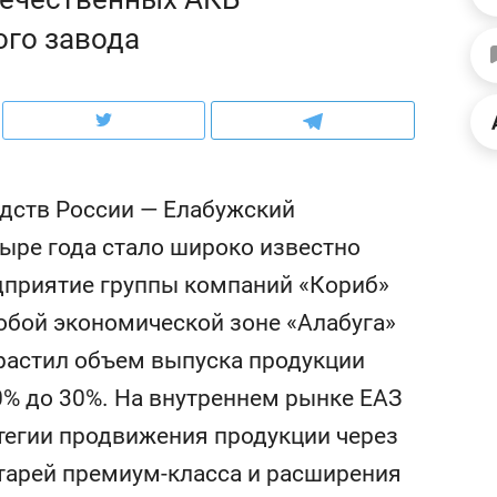
ов и
о трехкратном росте цен, дотошных
школьной формы о конт
ого завода
клиентах и чудных запросах мастеров
налогах и развитии без 
дств России — Елабужский
тыре года стало широко известно
едприятие группы компаний «Кориб»
обой экономической зоне «Алабуга»
арастил объем выпуска продукции
0% до 30%. На внутреннем рынке ЕАЗ
ндуем
Рекомендуем
атегии продвижения продукции через
мер до квартиры и Face
Опыт выживания в дик
сто ключа: какой будет
природе, работа
атарей премиум-класса и расширения
асность в ЖК «Нова»
с ментальным и физич