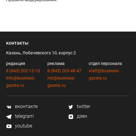
контакты
Казань, Лобачевского 10, корпус 2
редакция
реклама
отдел персонала
8 (843) 202-12-10
8 (843) 203-48-47
staff@business-
info@business-
mir@business-
gazeta.ru
gazeta.ru
gazeta.ru
вконтакте
twitter
telegram
дзен
youtube