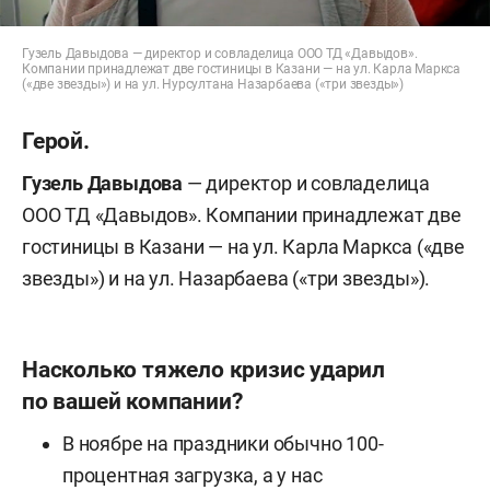
Гузель Давыдова — директор и совладелица ООО ТД «Давыдов».
Компании принадлежат две гостиницы в Казани — на ул. Карла Маркса
(«две звезды») и на ул. Нурсултана Назарбаева («три звезды»)
Герой.
Гузель Давыдова
— директор и совладелица
ООО ТД «Давыдов». Компании принадлежат две
гостиницы в Казани — на ул. Карла Маркса («две
звезды») и на ул. Назарбаева («три звезды»).
Насколько тяжело кризис ударил
по вашей компании?
В ноябре на праздники обычно 100-
процентная загрузка, а у нас