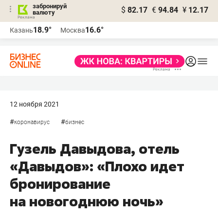
забронируй
$
82.17
€
94.84
¥
12.17
валюту
18.9°
16.6°
Казань
Москва
12 ноября 2021
#
#
коронавирус
бизнес
Гузель Давыдова, отель
«Давыдов»: «Плохо идет
бронирование
на новогоднюю ночь»