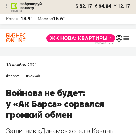
забронируй
$
82.17
€
94.84
¥
12.17
валюту
18.9°
16.6°
Казань
Москва
18 ноября 2021
#
#
спорт
хоккей
Войнова не будет:
у «Ак Барса» сорвался
громкий обмен
Защитник «Динамо» хотел в Казань,