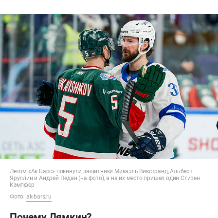
Летом «Ак Барс» покинули защитники Микаэль Викстранд, Альберт
Яруллин и Андрей Педан (на фото), а на их место пришел один Стивен
Кэмпфер
Фото:
ak-bars.ru
Почему Лямкин?