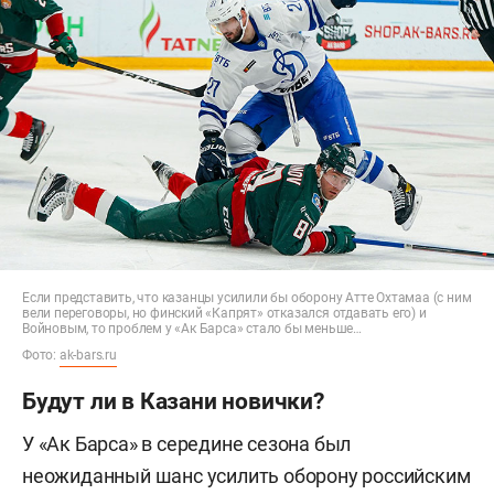
Если представить, что казанцы усилили бы оборону Атте Охтамаа (с ним
вели переговоры, но финский «Капрят» отказался отдавать его) и
Войновым, то проблем у «Ак Барса» стало бы меньше…
Фото:
ak-bars.ru
Будут ли в Казани новички?
У «Ак Барса» в середине сезона был
неожиданный шанс усилить оборону российским