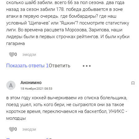
сколько шайб забили. всего 66 за пол сезона. два года
назад за сезон забили 178. победа добывается в зоне
атаки в первую очередь. где бомбардиры? где наш
условный "Щипачев" или "Яшкин"? посмотрите статистику
лиги. Во времена расцвета Морозова, Зарипова, наши
лидеры были в первых строчках рейтингов. И были кубки
гагарина
0
эмодзи
Ответить
Показать ответы 1
Анонимно
18 Ноября 2021
08:53
в этом году хоккей вычеркиваем из списка болельщика,
поезд ушел, хоть кого бери, не сыграются они за такое
короткое время, переключаемся на баскетбол, УНИКС -
молодцы
0
эмодзи