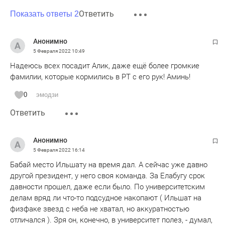
Ответить
Показать ответы 2
Анонимно
5 Февраля 2022
10:49
Надеюсь всех посадит Алик, даже ещё более громкие
фамилии, которые кормились в РТ с его рук! Аминь!
0
эмодзи
Ответить
Анонимно
5 Февраля 2022
16:14
Бабай место Ильшату на время дал. А сейчас уже давно
другой президент, у него своя команда. За Елабугу срок
давности прошел, даже если было. По университетским
делам вряд ли что-то подсудное накопают ( Ильшат на
физфаке звезд с неба не хватал, но аккуратностью
отличался ). Зря он, конечно, в университет полез, - думал,