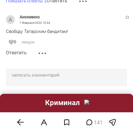
Ответить
Показать ответы 1
Анонимно
7 Февраля 2022
10:24
Свободу Татарским бандитам!
0
эмодзи
Ответить
Все комментарии публикуются только после модерации с
Криминал
задержкой 2-10 минут.
Редакция оставляет за собой право отказать в публикации
вашего комментария.
Правила модерирования
.
141