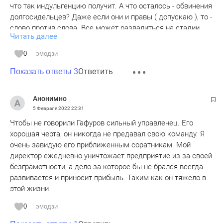
что так индульгенцию получит. А что осталось - обвинения
долгосидельцев? Даже если они и правы ( допускаю ), то -
слово против слова. Все может развалиться на стадии
Читать далее
обвинения, я уже не говорю про суд ( если независимый).
Понятно, что претензий по деятельности более, чем
0
эмодзи
достаточно, но ведь в суд это не пойдет. Поэтому может
Ответить
каким-то компромиссом закончиться , но вот кресло
Показать ответы 3
заберут - в аренду давали, срок закончился. А страдания
черни бояр не интересуют...
Анонимно
5 Февраля 2022
22:31
Чтобы не говорили Гафуров сильный управленец. Его
хорошая черта, он никогда не предавал свою команду. Я
очень завидую его приближенным соратникам. Мой
директор ежедневно уничтожает предприятие из за своей
безграмотности, а дело за которое бы не брался всегда
развивается и приносит прибыль. Таким как он тяжело в
этой жизни
0
эмодзи