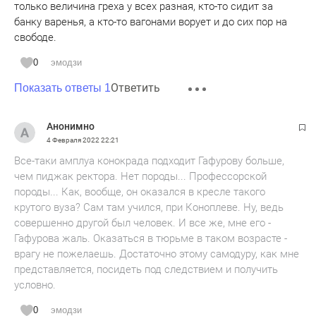
только величина греха у всех разная, кто-то сидит за
банку варенья, а кто-то вагонами ворует и до сих пор на
свободе.
0
эмодзи
Ответить
Показать ответы 1
Анонимно
4 Февраля 2022
22:21
Все-таки амплуа конокрада подходит Гафурову больше,
чем пиджак ректора. Нет породы... Профессорской
породы... Как, вообще, он оказался в кресле такого
крутого вуза? Сам там учился, при Коноплеве. Ну, ведь
совершенно другой был человек. И все же, мне его -
Гафурова жаль. Оказаться в тюрьме в таком возрасте -
врагу не пожелаешь. Достаточно этому самодуру, как мне
представляется, посидеть под следствием и получить
условно.
0
эмодзи