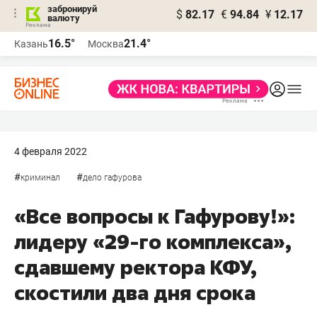
забронируй
$
82.17
€
94.84
¥
12.17
валюту
16.5°
21.4°
Казань
Москва
4 февраля 2022
#
#
криминал
дело гафурова
«Все вопросы к Гафурову!»:
лидеру «29-го комплекса»,
сдавшему ректора КФУ,
скостили два дня срока