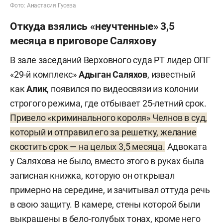
Фото: Анастасия Гусева
Откуда взялись «неучтенные» 3,5
месяца в приговоре Саляхову
В зале заседаний Верховного суда РТ лидер ОПГ
«29-й комплекс»
Адыган Саляхов
,
известный
как
Алик
, появился по видеосвязи из колонии
строгого режима, где отбывает 25-летний срок.
Привело «криминального короля» Челнов в суд,
который и отправил его за решетку, желание
скостить срок — на целых 3,5 месяца.
Адвоката
у Саляхова не было, вместо этого в руках была
записная книжка, которую он открывал
примерно на середине, и зачитывал оттуда речь
в свою защиту. В камере, стены которой были
выкрашены в бело-голубых тонах, кроме него