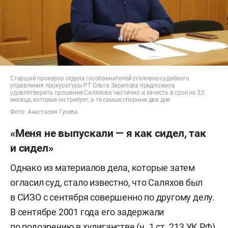
Старший прокурор отдела гособвинителей уголовно-судебного
управления прокуратуры РТ Ольга Зарипова предложила
удовлетворить прошение Саляхова частично и зачесть в срок не 3,5
месяца, которые он требует, а те самые спорные два дня
Фото: Анастасия Гусева
«Меня не выпускали — я как сидел, так
и сидел»
Однако из материалов дела, которые затем
огласил суд, стало известно, что Саляхов был
в СИЗО с сентября совершенно по другому делу.
В сентябре 2001 года его задержали
по подозрению в хулиганстве (ч. 1 ст. 213 УК РФ)