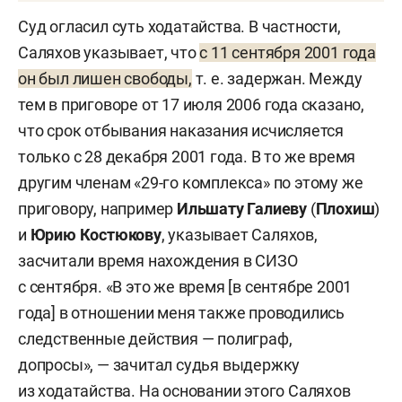
Суд огласил суть ходатайства. В частности,
Саляхов указывает, что
с 11 сентября 2001 года
он был лишен свободы,
т. е. задержан. Между
тем в приговоре от 17 июля 2006 года сказано,
что срок отбывания наказания исчисляется
только с 28 декабря 2001 года. В то же время
другим членам «29-го комплекса» по этому же
приговору, например
Ильшату Галиеву
(
Плохиш
)
и
Юрию Костюкову
, указывает Саляхов,
засчитали время нахождения в СИЗО
с сентября. «В это же время [в сентябре 2001
года] в отношении меня также проводились
следственные действия — полиграф,
допросы», — зачитал судья выдержку
из ходатайства. На основании этого Саляхов