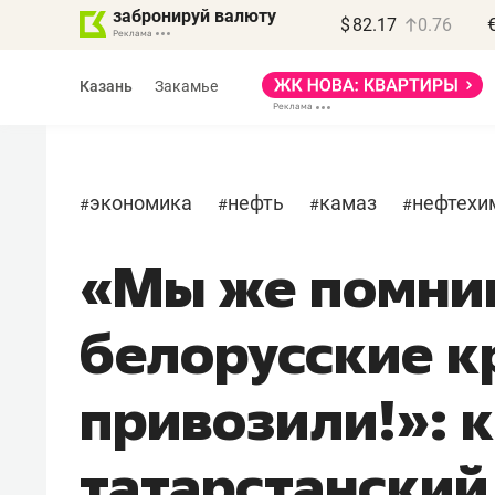
забронируй валюту
$
82.17
0.76
Казань
Закамье
экономика
нефть
камаз
нефтехи
#
#
#
#
«Мы же помним
Василь Мазитов
МАРТ
белорусские к
«Не зная местных
правил, бизнес может
привозили!»: 
потерять минимум
полгода»
татарстанский
Как бизнесу выйти на зарубежные