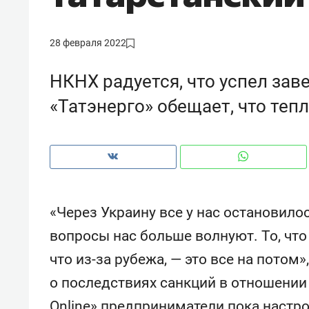
рынки, почему надо знать аксакал
чем интересен Оман?
28 февраля 2022
НКНХ радуется, что успел зав
«Татэнерго» обещает, что тепл
«Через Украину все у нас остановило
вопросы нас больше волнуют. То, что 
Рекомендуем
Рекоме
что из-за рубежа, — это все на потом
Как ГК «МИР ГРУПП» и ВТБ
150 ка
о последствиях санкций в отношени
создают оазис жилого
ID вме
комфорта под Казанью
безоп
Online» предприниматели пока настр