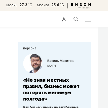
27.3
°С
25.6
°С
Казань
Москва
персона
еменова
Василь Мазитов
»
МАРТ
а: работа
«Не зная местных
«Мне лу
ечься
правил, бизнес может
не зара
вствовать
потерять минимум
чем пот
полгода»
репутац
пошиву
Как бизнесу выйти на зарубежные
Владелец от