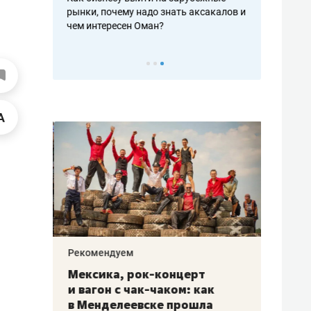
рафакте,
рынки, почему надо знать аксакалов и
о трехкратно
кредитов
чем интересен Оман?
клиентах и ч
Рекомендуем
Рекоме
ой
Мексика, рок-концерт
«Прор
и вагон с чак-чаком: как
30 ме
еским
в Менделеевске прошла
лечит