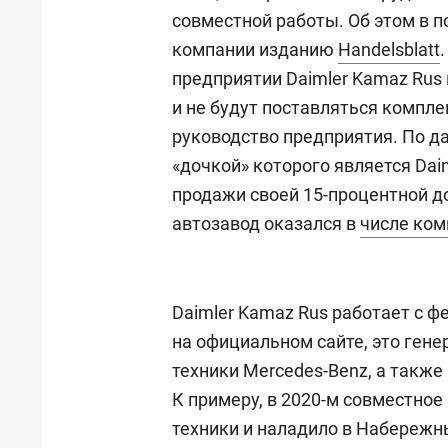
совместной работы. Об этом в 
компании изданию
H
andelsblatt
предприятии Daimler Kamaz Rus 
и не будут поставляться компл
руководство предприятия. По да
«дочкой» которого является Dai
продажи своей 15-процентной 
автозавод оказался в
числе ком
Daimler Kamaz Rus работает с ф
на официальном сайте, это ген
техники Mercedes-Benz, а также 
К примеру, в 2020-м совместное
техники и наладило в Набережны