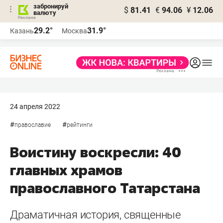
забронируй
$
81.41
€
94.06
¥
12.06
валюту
29.2°
31.9°
Казань
Москва
24 апреля 2022
#
#
православие
рейтинги
Воистину воскресли: 40
главных храмов
православного Татарстана
Драматичная история, священные