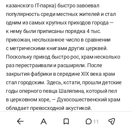
казанского IT-парка) быстро завоевал
популярность среди местных жителей и стал
одним из самых крупных приходов города —
к нему были приписаны порядка 4 тыс.
прихожан, неслыханное число в сравнении
с метрическими книгами других церквей.
Поскольку приход быстро рос, храм несколько
раз перестраивали и расширяли. После
закрытия фабрики в середине XIX века храм
стал городским. Здесь, кстати, прошли детские
годы оперного певца Шаляпина, который пел
в церковном хоре, — Духосошественский храм
обладает превосходной акустикой.
11
За все время храм ни разу не горел.
До революции там хранилось множество