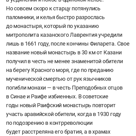
Но совсем скоро к старцу потянулись
паломники, и келья быстро разрослась
до монастыря, который по указанию
митрополита казанского Лаврентия учредили
лишь в 1661 году, после кончины Филарета. Свое
название новый монастырь в 30 км от Казани
получил в честь не менее знаменитой обители
на берегу Красного моря, где по преданию
мученической смертью от рук язычников
погибли монахи — в честь Преподобных отцов
в Синае и Раифе избиенных. В советские
годы новый Раифский монастырь повторит
участь аравийской обители, когда в 1930 году
по подозрению в контрреволюции
будет расстреляна его братия, а в храмах