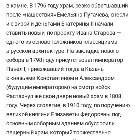
в камне. В 1796 году храм, резко обветшавший
после «нашествия» Емельяна Пугачева, снесли
и с визой и деньгами Екатерины II начали
ставить новый, по проекту Ивана Старова —
одного из основоположников классицизма
в русской архитектуре. На закладке нового
собора в 1798 году присутствовал император
Павел I, приезжавший тогда в Казань
с князьями Константином и Александром
(будущим императором) на смотр войск.
Распахнул же свои двери новый храм в 1808
году. Через столетие, в 1910 году, по поручению
великой княгини Елизаветы Федоровны под
основным соборным зданием обустроили
пещерный храм, который торжественно