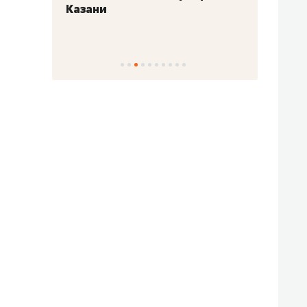
Казани
набер