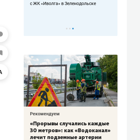
с ЖК «Иволга» в Зеленодольске
ть аксакалов и
школьной фор
налогах и раз
Рекомендуем
Рекоме
«Прорывы случались каждые
Не то
к
30 метров»: как «Водоканал»
гастр
а
лечит подземные артерии
задае