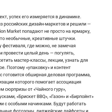
кт, успех его измеряется в динамике.
з российских дизайн-маркетов и решили —
ion Market попадают не просто на ярмарку,
то необычные, креативные штучки.
фестиваля, где можно, не замечая
м провести целый день — погулять,
сетить мастер-классы, лекции, узнать для
ое. Поэтому «упаковку» и контент
с готовится обширная деловая программа,
низации которого помогает ассоциация
м сюрпризы от «Чайного гуру»,
сками, «Брискет BBQ», «Газон» и «Бирпойнт»
ми с особыми начинками. Будут работать
льные фотозоны, диджейские лайфсеты и,