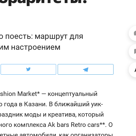
школьной формы о контрафакте,
рынки, почему надо зна
налогах и развитии без кредитов
чем интересен Оман?
но поесть: маршрут для
шим настроением
shion Market* — концептуальный
 года в Казани. В ближайший уик-
ндуем
Рекомендуем
аздник моды и креатива, который
выживания в дикой
Мексика, рок-концерт
го комплекса Ak bars Retro cars**. О
де, работа
и вагон с чак-чаком: ка
тальным и физическим
в Менделеевске прошл
итетные автомобили, как организаторы