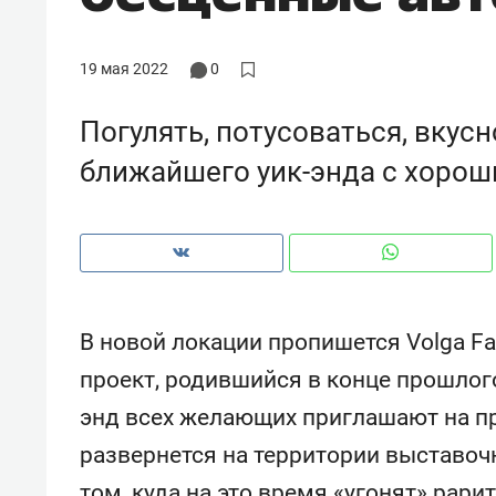
с ЖК «Иволга» в Зеленодольске
19 мая 2022
0
Погулять, потусоваться, вкус
ближайшего уик-энда с хоро
В новой локации пропишется Volga Fa
проект, родившийся в конце прошлого
Рекомендуем
Рекоме
энд всех желающих приглашают на пр
«В банкротствах сегодня
Опыт 
развернется на территории выставочно
ищут не активы, а людей,
приро
которые ими управляли. Они
с мен
том, куда на это время «угонят» рар