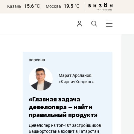
15.6
°С
19.5
°С
Казань
Москва
персона
азитов
Марат Арсланов
«КирпичХолдинг»
ных
«Главная задача
«Мама г
 может
девелопера – найти
помогае
мум
правильный продукт»
от болез
себя жи
Девелопер из топ-10* застройщиков
Башкортостана входит в Татарстан
арубежные
Наследница б