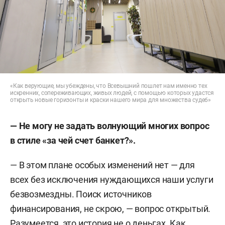
«Как верующие, мы убеждены, что Всевышний пошлет нам именно тех
искренних, сопереживающих, живых людей, с помощью которых удастся
открыть новые горизонты и краски нашего мира для множества судеб»
— Не могу не задать волнующий многих вопрос
в стиле «за чей счет банкет?».
— В этом плане особых изменений нет — для
всех без исключения нуждающихся наши услуги
безвозмездны. Поиск источников
финансирования, не скрою, — вопрос открытый.
Разумеется, это история не о деньгах. Как