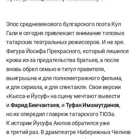
Эпос средневекового булгарского поэта Кул
Гали и сегодня привлекает внимание топовых
татарских театральных режиссеров. И не зря.
Фигура Йосифа Прекрасного, который лишился
крова из-за предательства братьев, а после
вновь обрел семью и титул правителя,
выигрышна и для полнометражного фильма,
и для сериала, и для спектакля. Свои версии
«Кысса-и Йусуф» на сцену мечтают вывести
и
Фарид Бикчантаев
, и
Туфан Имамутдинов
,
но их опередил главреж татарского ТЮЗа.
К истории Йусуфа Аюпов обратился уже
в третий раз. В драмтеатре Набережных Челнов