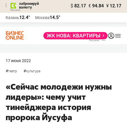
забронируй
$
82.17
€
94.84
¥
12.17
валюту
12.4°
14.5°
Казань
Москва
17 июня 2022
#
#
театр
культура
«Сейчас молодежи нужны
лидеры»: чему учит
тинейджера история
пророка Йусуфа