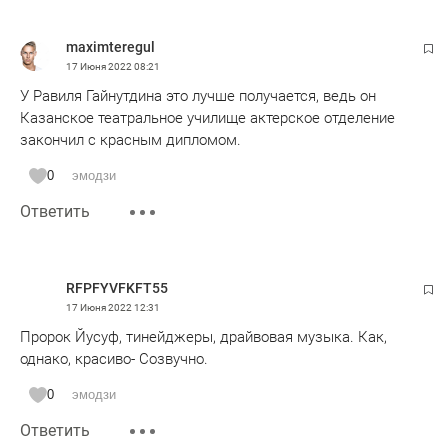
maximteregul
17 Июня 2022
08:21
У Равиля Гайнутдина это лучше получается, ведь он
Казанское театральное училище актерское отделение
закончил с красным дипломом.
0
эмодзи
Ответить
RFPFYVFKFT55
17 Июня 2022
12:31
Пророк Йусуф, тинейджеры, драйвовая музыка. Как,
однако, красиво- Созвучно.
0
эмодзи
Ответить