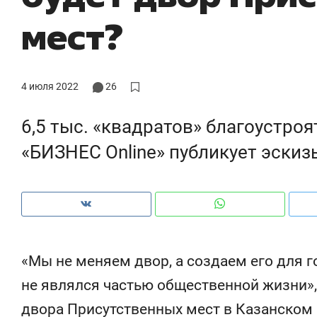
рынки, почему надо знать аксакалов и
о 
мест?
чем интересен Оман?
кл
4 июля 2022
26
6,5 тыс. «квадратов» благоустро
«БИЗНЕС Online» публикует эскиз
Рекомендуем
Рекомендуем
«Мы не меняем двор, а создаем его для г
Мексика, рок-концерт
«Прорывы 
не являлся частью общественной жизни»,
и вагон с чак-чаком: как
30 метров»
двора Присутственных мест в Казанском 
в Менделеевске прошла
лечит под