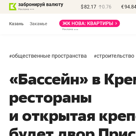
забронируй валюту
$
82.17
0.76
€
94.8
Казань
Закамье
общественные пространства
строительство
#
#
«Бассейн» в Кре
Василь Мазитов
МАРТ
рестораны
«Не зная местных
«
правил, бизнес может
н
и открытая креп
потерять минимум
ч
полгода»
р
будет двор При
Как бизнесу выйти на зарубежные
Вл