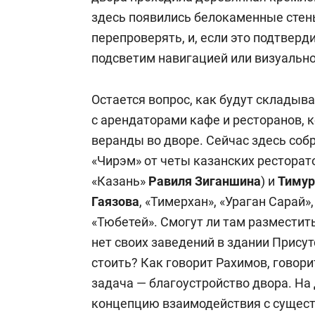
здесь появились белокаменные стен
перепроверять, и, если это подтверд
подсветим навигацией или визуально»
Остается вопрос, как будут складыв
с арендаторами кафе и ресторанов, 
веранды во дворе. Сейчас здесь соб
«Чирэм» от четы казанских рестора
«Казань»
Равиля Зиганшина
) и
Тимур
Гаязова
,
«Тимерхан», «Ураган Сарай», 
«Тюбетей». Смогут ли там разместит
нет своих заведений в здании Присут
стоить? Как говорит Рахимов, говори
задача — благоустройство двора. Н
концепцию взаимодействия с сущес