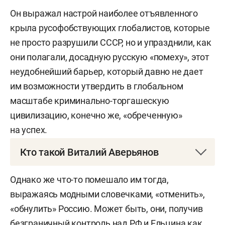
Он выражал настрой наиболее отъявленного
крыла русофобствующих глобалистов, которые
не просто разрушили СССР, но и упразднили, как
они полагали, досадную русскую «помеху», этот
неудобнейший барьер, который давно не дает
им возможности утвердить в глобальном
масштабе криминально-торгашескую
цивилизацию, конечно же, «обреченную»
на успех.
Кто такой Виталий Аверьянов
СПРАВКА
Однако же что-то помешало им тогда,
выражаясь модными словечками, «отменить»,
«обнулить» Россию. Может быть, они, получив
Аверьянов Виталий Владимирович
— доктор
безграничный контроль над РФ и Ельцина как