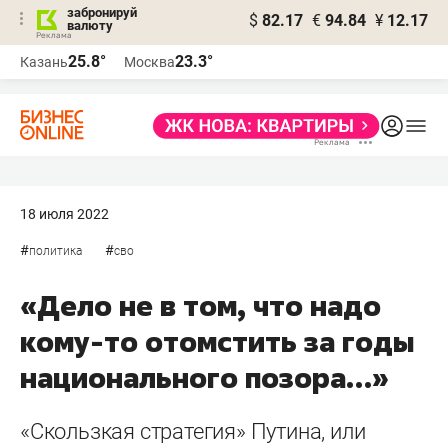
забронируй
$
82.17
€
94.84
¥
12.17
валюту
25.8°
23.3°
Казань
Москва
18 июля 2022
#
#
политика
сво
«Дело не в том, что надо
кому-то отомстить за годы
национального позора…»
«Скользкая стратегия» Путина, или