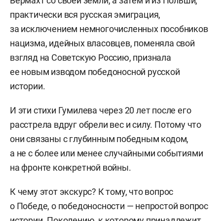
Вермахт со своей земли, а затем и из Польши,
практически вся русская эмиграция,
за исключением немногочисленных пособников
нацизма, идейных власовцев, поменяла свой
взгляд на Советскую Россию, признала
ее новым изводом победоносной русской
истории.
И эти стихи Гумилева через 20 лет после его
расстрела вдруг обрели вес и силу. Потому что
они связаны с глубинным победным кодом,
а не с более или менее случайными событиями
на фронте конкретной войны.
К чему этот экскурс? К тому, что вопрос
о Победе, о победоносности — непростой вопрос
истории. Поколению, к которому принадлежит