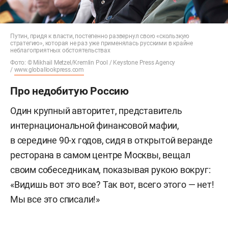
Путин, придя к власти, постепенно развернул свою «скользкую
стратегию», которая не раз уже применялась русскими в крайне
неблагоприятных обстоятельствах
Фото: © Mikhail Metzel/Kremlin Pool / Keystone Press Agency
/
www.globallookpress.com
Про недобитую Россию
Один крупный авторитет, представитель
интернациональной финансовой мафии,
в середине 90-х годов, сидя в открытой веранде
ресторана в самом центре Москвы, вещал
своим собеседникам, показывая рукою вокруг:
«Видишь вот это все? Так вот, всего этого — нет!
Мы все это списали!»