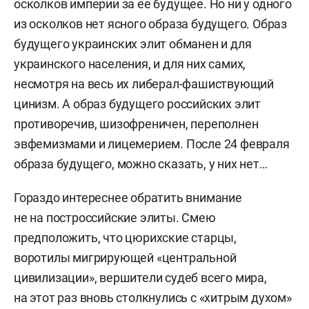
осколков империи за ее будущее. Но ни у одного
из осколков нет ясного образа будущего. Образ
будущего украинских элит обманен и для
украинского населения, и для них самих,
несмотря на весь их либерал-фашиствующий
цинизм. А образ будущего российских элит
противоречив, шизофреничен, переполнен
эвфемизмами и лицемерием. После 24 февраля
образа будущего, можно сказать, у них нет…
Гораздо интереснее обратить внимание
не на построссийские элиты. Смею
предположить, что цюрихские старцы,
воротилы мигрирующей «центральной
цивилизации», вершители судеб всего мира,
на этот раз вновь столкнулись с «хитрым духом»