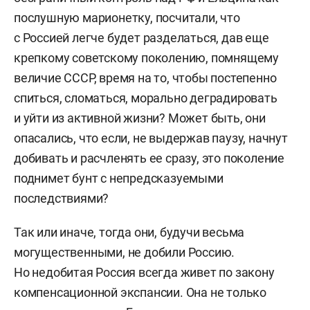
философских наук, постоянный член
послушную марионетку, посчитали, что
и заместитель председателя «Изборского
с Россией легче будет разделаться, дав еще
клуба», директор Института динамического
крепкому советскому поколению, помнящему
консерватизма (ИДК).
величие СССР, время на то, чтобы постепенно
спиться, сломаться, морально деградировать
Родился в 1973 году под Москвой. С отличием
и уйти из активной жизни? Может быть, они
окончил факультет журналистики МГУ (1996)
опасались, что если, не выдержав паузу, начнут
и поступил в аспирантуру философского
добивать и расчленять ее сразу, это поколение
факультета МГУ. В 2000 году защитил
поднимет бунт с непредсказуемыми
кандидатскую диссертацию. Преподавал
последствиями?
в московских вузах, был научным сотрудником
Института философии РАН.
Так или иначе, тогда они, будучи весьма
могущественными, не добили Россию.
Но недобитая Россия всегда живет по закону
компенсационной экспансии. Она не только