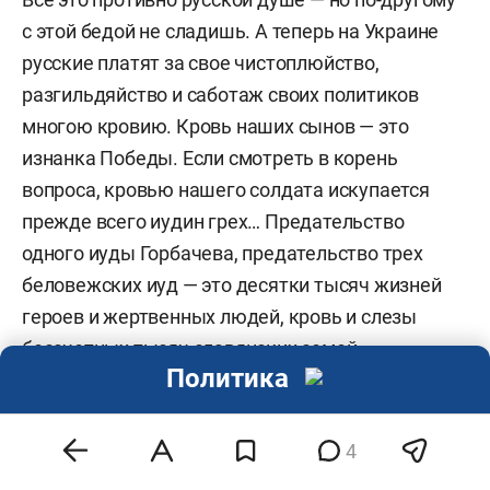
с этой бедой не сладишь. А теперь на Украине
русские платят за свое чистоплюйство,
разгильдяйство и саботаж своих политиков
многою кровию. Кровь наших сынов — это
изнанка Победы. Если смотреть в корень
вопроса, кровью нашего солдата искупается
прежде всего иудин грех… Предательство
одного иуды Горбачева, предательство трех
беловежских иуд — это десятки тысяч жизней
героев и жертвенных людей, кровь и слезы
бессчетных тысяч славянских семей.
Политика
Что ждет нас в ближайшие годы внутри страны?
Нас ждет самая настоящая битва за обновление
4
государства. Если опять же взглянуть