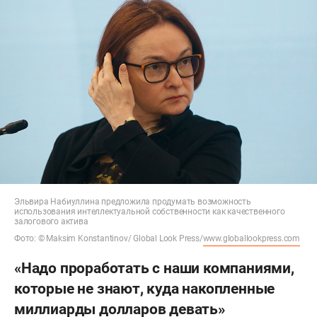
Эльвира Набиуллина предложила продумать возможность
использования интеллектуальной собственности как качественного
залогового актива
Фото: © Maksim Konstantinov/ Global Look Press/
www.globallookpress.com
«Надо проработать с наши компаниями,
которые не знают, куда накопленные
миллиарды долларов девать»