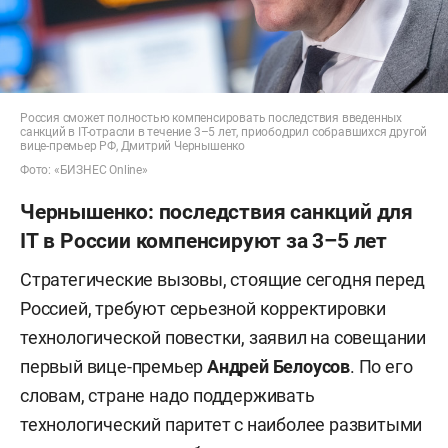
Россия сможет полностью компенсировать последствия введенных
санкций в IТ-отрасли в течение 3–5 лет, приободрил собравшихся другой
вице-премьер РФ, Дмитрий Чернышенко
Фото: «БИЗНЕС Online»
Чернышенко: последствия санкций для
IT в России компенсируют за 3–5 лет
Стратегические вызовы, стоящие сегодня перед
Россией, требуют серьезной корректировки
технологической повестки, заявил на совещании
первый вице-премьер
Андрей Белоусов
. По его
словам, стране надо поддерживать
технологический паритет с наиболее развитыми