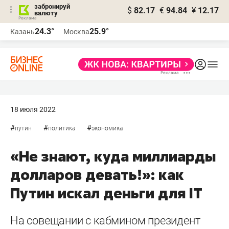
забронируй
$
82.17
€
94.84
¥
12.17
валюту
24.3°
25.9°
Казань
Москва
18 июля 2022
#
#
#
путин
политика
экономика
«Не знают, куда миллиарды
долларов девать!»: как
Путин искал деньги для IT
На совещании с кабмином президент