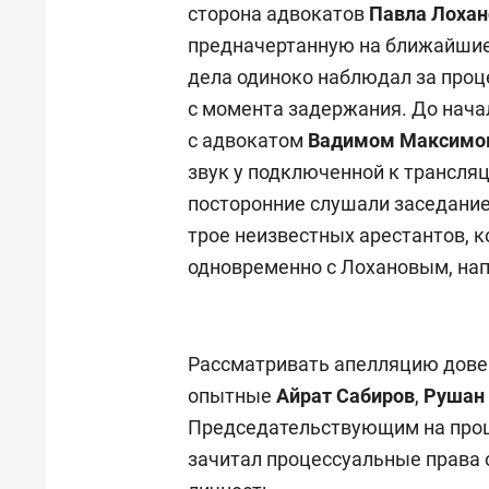
сторона адвокатов
Павла Лохан
предначертанную на ближайшие 
дела одиноко наблюдал за проц
с момента задержания. До нача
с адвокатом
Вадимом Максим
звук у подключенной к трансляц
посторонние слушали заседание
трое неизвестных арестантов, к
одновременно с Лохановым, напр
Рассматривать апелляцию довери
опытные
Айрат Сабиров
,
Рушан
Председательствующим на проц
зачитал процессуальные права 