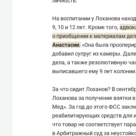
личность.
На воспитании у Лоханова наход
9, 10 и 12 лет. Кроме того,
адвок
о приобщении к материалам дел
Анастасии
.
«Она была прооперир
добавил супруг из камеры. Дал
дела, а также резолютивную ча
выписавшего ему 9 лет колонии
За что сидит Лоханов? В сентяб
Лоханова за получение взятки в
Мед». За год до этого ФСС закл
реабилитирующих средств для и
что товар не соответствует пар
в Арбитражный суд за неустойко