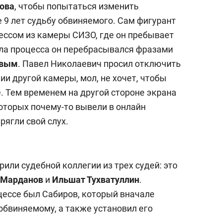
ова
, чтобы попытаться изменить
9 лет судьбу обвиняемого. Сам фигурант
ессом из камеры СИЗО, где он пребывает
ла процесса он перебрасывался фразами
овым
. Павел Николаевич просил отключить
ии другой камеры, мол, не хочет, чтобы
. Тем временем на другой стороне экрана
оторых почему-то вывели в онлайн
ягли свой слух.
ли судебной коллегии из трех судей: это
 Марданов
и
Ильшат Тухватуллин
.
ессе был Сабиров, который вначале
обвиняемому, а также установил его