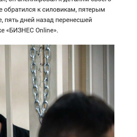
состоянием как основа
ге обратился к силовикам, пятерым
антихрупких команд
, пять дней назад перенесшей
е «БИЗНЕС Online».