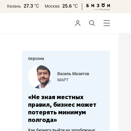
27.3
°С
25.6
°С
Казань
Москва
персона
еменова
Василь Мазитов
»
МАРТ
а: работа
«Не зная местных
«Мне лу
ечься
правил, бизнес может
не зара
вствовать
потерять минимум
чем пот
полгода»
репутац
пошиву
Как бизнесу выйти на зарубежные
Владелец от