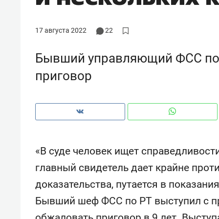
рынки, почему надо знать аксакал
чем интересен Оман?
17 августа 2022
22
Бывший управляющий ФСС по 
приговор
«В суде человек ищет справедливости
главный свидетель дает крайне прот
Рекомендуем
Рекоме
доказательства, путается в показани
Как ГК «МИР ГРУПП» и ВТБ
150 ка
Бывший шеф ФСС по РТ выступил с п
создают оазис жилого
ID вме
комфорта под Казанью
безоп
обжаловать приговор в 9 лет. Выступ