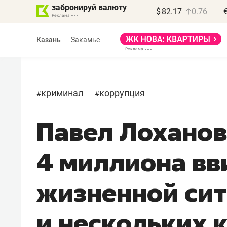
забронируй валюту
$
82.17
0.76
Казань
Закамье
криминал
коррупция
#
#
Павел Лоханов
Василь Мазитов
МАРТ
4 миллиона вв
«Не зная местных
правил, бизнес может
жизненной си
потерять минимум
полгода»
и нескольких 
Как бизнесу выйти на зарубежные