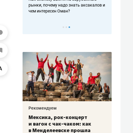
рафакте,
рынки, почему надо знать аксакалов и
о трехкратно
кредитов
чем интересен Оман?
клиентах и ч
Рекомендуем
Рекоме
ой
Мексика, рок-концерт
«Прор
и вагон с чак-чаком: как
30 ме
еским
в Менделеевске прошла
лечит