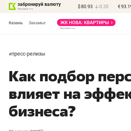
забронируй валюту
$
80.93
-0.20
€
93.1
Казань
Закамье
пресс-релизы
#
Как подбор пер
Василь Мазитов
МАРТ
влияет на эффе
«Не зная местных
«
правил, бизнес может
н
бизнеса?
потерять минимум
ч
полгода»
р
Как бизнесу выйти на зарубежные
Вл