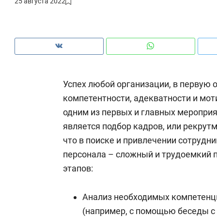
25 августа 2022
рынки, почему надо знать аксакалов и
о 
чем интересен Оман?
кл
Успех любой организации, в первую о
компетентности, адекватности и мот
одним из первых и главных меропри
является подбор кадров, или рекрут
что в поиске и привлечении сотрудни
персонала – сложный и трудоемкий п
этапов:
Рекомендуем
Рекомендуем
Как ГК «МИР ГРУПП» и ВТБ
150 камер 
Анализ необходимых компетенц
создают оазис жилого
ID вместо 
(например, с помощью беседы с
комфорта под Казанью
безопаснос