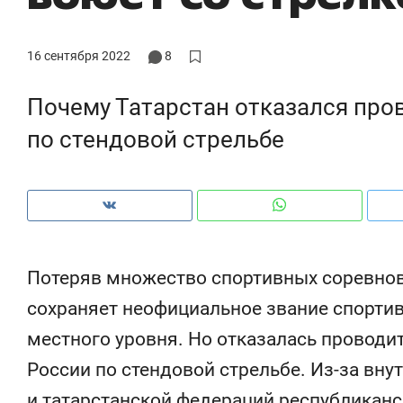
с ЖК «Иволга» в Зеленодольске
шк
на
16 сентября 2022
8
Почему Татарстан отказался про
по стендовой стрельбе
Потеряв множество спортивных соревнов
сохраняет неофициальное звание спорти
Рекомендуем
Рекомендуем
местного уровня. Но отказалась проводи
«В банкротствах сегодня
Опыт выжи
России по стендовой стрельбе. Из-за вну
ищут не активы, а людей,
природе, 
которые ими управляли. Они
с ментальн
и татарстанской федераций республиканс