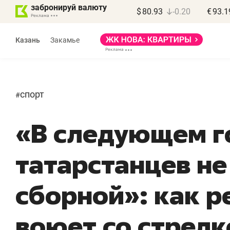
забронируй валюту
$
80.93
-0.20
€
93.1
Казань
Закамье
спорт
#
«В следующем г
Марат Арсланов
«КирпичХолдинг»
татарстанцев не
«Главная задача
«
девелопера – найти
п
сборной»: как р
правильный продукт»
о
с
воюет со стрел
Девелопер из топ-10* застройщиков
Башкортостана входит в Татарстан
На