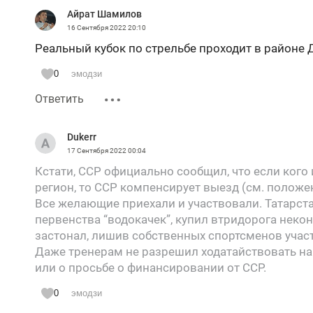
Айрат Шамилов
16 Сентября 2022
20:10
Реальный кубок по стрельбе проходит в районе 
0
эмодзи
Ответить
Dukerr
17 Сентября 2022
00:04
Кстати, ССР официально сообщил, что если кого
регион, то ССР компенсирует выезд (см. положе
Все желающие приехали и участвовали. Татарста
первенства “водокачек”, купил втридорога неко
застонал, лишив собственных спортсменов учас
Даже тренерам не разрешил ходатайствовать н
или о просьбе о финансировании от ССР.
0
эмодзи