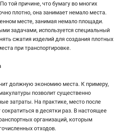
По той причине, что бумагу во многих
состоянием как основа
антихрупких команд
чно плотно, она занимает немало места.
енном месте, занимая немало площади.
ыми задачами, используется специальный
лнять сжатия изделий для создания плотных
еста при транспортировке.
а
чит должную экономию места. К примеру,
 макулатуры позволит существенно
е затраты. На практике, место после
сократиться в десятки раз. В настоящее
ранспортных организаций, которым
гочисленных отходов.