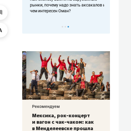
рафакте,
рынки, почему надо знать аксакалов и
о трехкратно
кредитов
чем интересен Оман?
клиентах и ч
Рекомендуем
Рекоме
ой
Мексика, рок-концерт
«Прор
и вагон с чак-чаком: как
30 ме
еским
в Менделеевске прошла
лечит