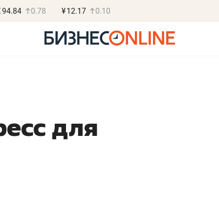
€
94.84
0.78
¥
12.17
0.10
ресс для
Роман Ободец
Дарья С
«Готовые решения»
«Бросско
«Мне лучше
«Мама говорил
не заработать вообще,
помогает отвл
чем потерять
от болезни, чу
репутацию»
себя живой»
Владелец отделочной фирмы
Наследница бизнеса по 