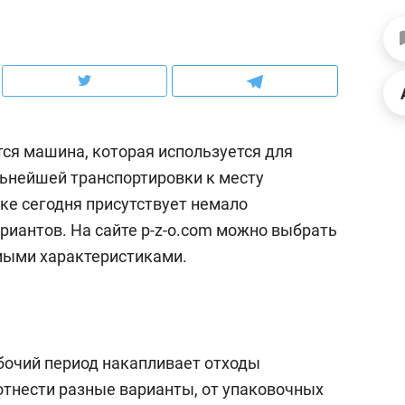
ов и
о трехкратном росте цен, дотошных
школьной формы о конт
клиентах и чудных запросах мастеров
налогах и развитии без 
ся машина, которая используется для
ьнейшей транспортировки к месту
ке сегодня присутствует немало
риантов. На сайте p-z-o.com можно выбрать
мыми характеристиками.
ндуем
Рекомендуем
мер до квартиры и Face
Опыт выживания в дик
бочий период накапливает отходы
сто ключа: какой будет
природе, работа
тнести разные варианты, от упаковочных
асность в ЖК «Нова»
с ментальным и физич