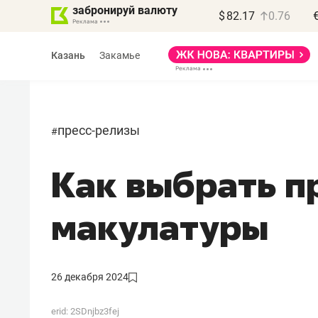
забронируй валюту
$
82.17
0.76
Казань
Закамье
пресс-релизы
#
Как выбрать п
Василь Мазитов
МАРТ
макулатуры
«Не зная местных
правил, бизнес может
потерять минимум
26 декабря 2024
полгода»
erid: 2SDnjbz3fej
Как бизнесу выйти на зарубежные