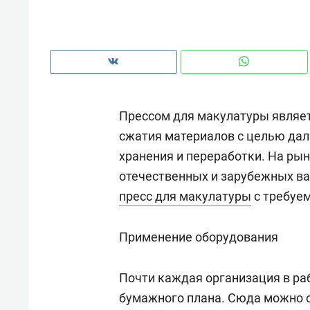
рынки, почему надо знать аксакал
чем интересен Оман?
Прессом для макулатуры являет
сжатия материалов с целью дал
хранения и переработки. На рын
отечественных и зарубежных ва
пресс для макулатуры
с требуе
Применение оборудования
Рекомендуем
Рекоме
Как ГК «МИР ГРУПП» и ВТБ
150 ка
Почти каждая организация в ра
создают оазис жилого
ID вме
бумажного плана. Сюда можно о
комфорта под Казанью
безоп