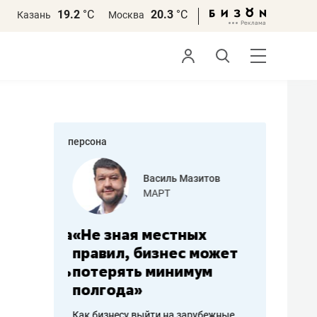
19.2
°С
20.3
°С
Казань
Москва
персона
еменова
Василь Мазитов
»
МАРТ
а: работа
«Не зная местных
«Мне лу
ечься
правил, бизнес может
не зара
вствовать
потерять минимум
чем пот
полгода»
репутац
пошиву
Как бизнесу выйти на зарубежные
Владелец от