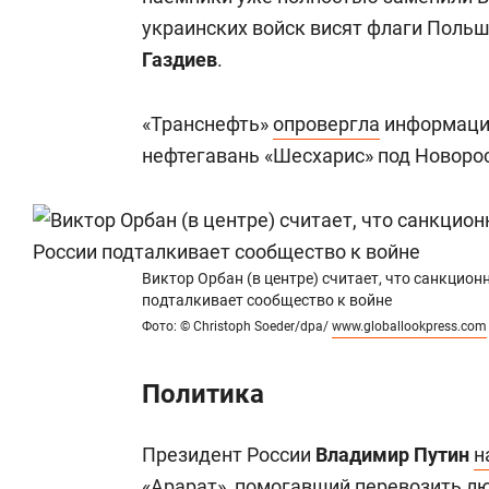
украинских войск висят флаги Польш
Газдиев
.
«Транснефть»
опровергла
информацию
нефтегавань «Шесхарис» под Новоро
Виктор Орбан (в центре) считает, что санкцио
подталкивает сообщество к войне
Фото: © Christoph Soeder/dpa/
www.globallookpress.com
Политика
Президент России
Владимир Путин
н
«Арарат», помогавший перевозить л