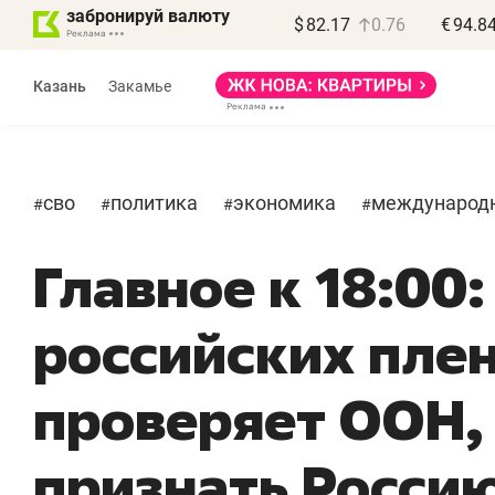
забронируй валюту
$
82.17
0.76
€
94.8
Казань
Закамье
сво
политика
экономика
международ
#
#
#
#
Главное к 18:00:
российских пле
«
п
проверяет ООН,
п
п
признать Росси
Ка