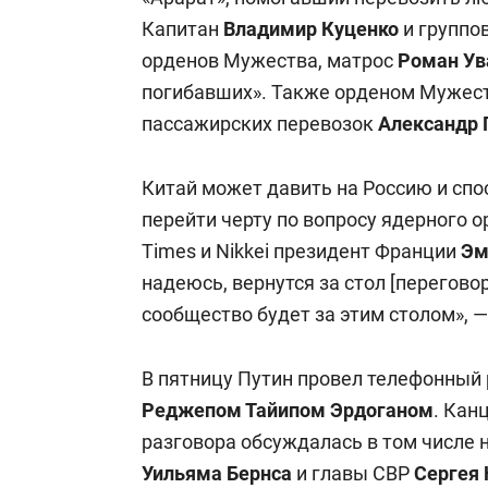
Капитан
Владимир Куценко
и группо
орденов Мужества, матрос
Роман Ув
погибавших». Также орденом Мужест
пассажирских перевозок
Александр
Китай может давить на Россию и спо
перейти черту по вопросу ядерного 
Times и Nikkei президент Франции
Эм
надеюсь, вернутся за стол [перегово
сообщество будет за этим столом», 
В пятницу Путин провел телефонный 
Реджепом Тайипом Эрдоганом
. Кан
разговора обсуждалась в том числе 
Уильяма Бернса
и главы СВР
Сергея