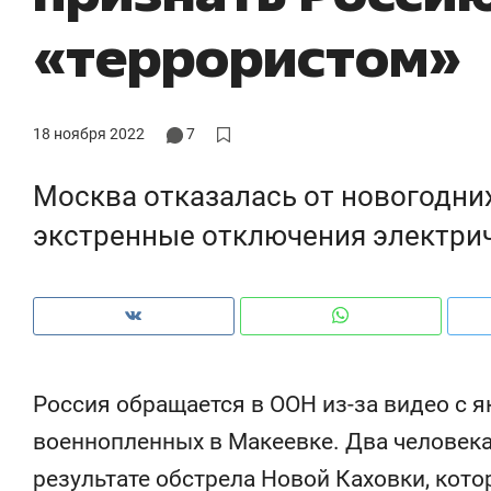
ры
«террористом»
че
18 ноября 2022
7
Москва отказалась от новогодних
экстренные отключения электри
Рекомендуем
Рекомендуем
Россия обращается в ООН из-за видео с 
ce
Опыт выживания в дикой
Мексика, 
военнопленных в Макеевке. Два человека
т
природе, работа
и вагон с ч
результате обстрела Новой Каховки, кото
с ментальным и физическим
в Менделе