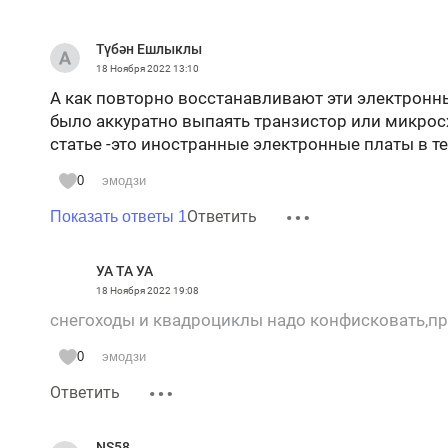
Түбән Ешлыклы
18 Ноября 2022
13:10
А как повторно восстанавливают эти электронн
было аккуратно выпаять транзистор или микрос
статье -это иностранные электронные платы в те
0
эмодзи
Ответить
Показать ответы 1
УА ТА УА
18 Ноября 2022
19:08
снегоходы и квадроциклы надо конфисковать,пр
0
эмодзи
Ответить
NS58