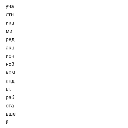
уча
стн
ика
ми
ред
акц
ион
ной
ком
анд
ы,
раб
ота
вше
й