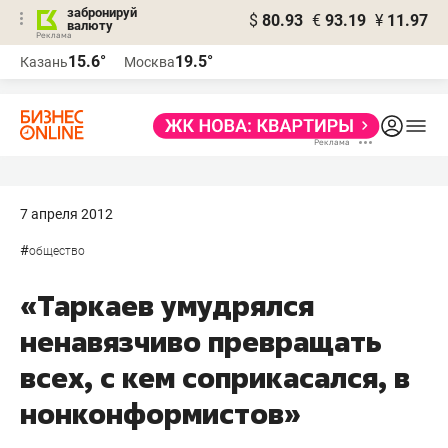
забронируй
$
80.93
€
93.19
¥
11.97
валюту
15.6°
19.5°
Казань
Москва
7 апреля 2012
#
общество
«Таркаев умудрялся
ненавязчиво превращать
всех, с кем соприкасался, в
нонконформистов»