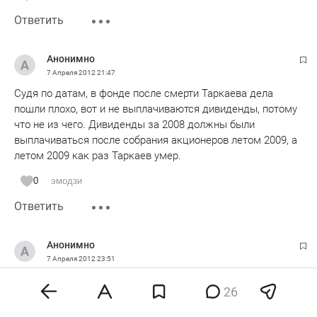
Ответить
Анонимно
7 Апреля 2012
21:47
Судя по датам, в фонде после смерти Таркаева дела
пошли плохо, вот и не выплачиваются дивиденды, потому
что не из чего. Дивиденды за 2008 должны были
выплачиваться после собрания акционеров летом 2009, а
летом 2009 как раз Таркаев умер.
0
эмодзи
Ответить
Анонимно
7 Апреля 2012
23:51
Чем замечателен Артем Карапетян (нынешний Ян Арт)?
26
Тем, что своими изданиями он пытается совершить почти
невозможное - реанимировать память человеческую.