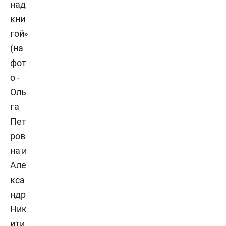
над
кни
гой»
(на
фот
о -
Оль
га
Пет
ров
на и
Але
кса
ндр
Ник
ити