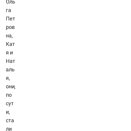
Оль
га
Пет
ров
на,
Кат
я и
Нат
аль
я,
они,
по
сут
и,
ста
ли