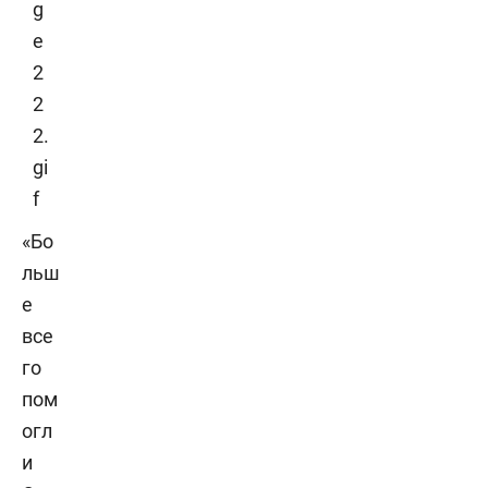
«Бо
льш
е
все
го
пом
огл
и