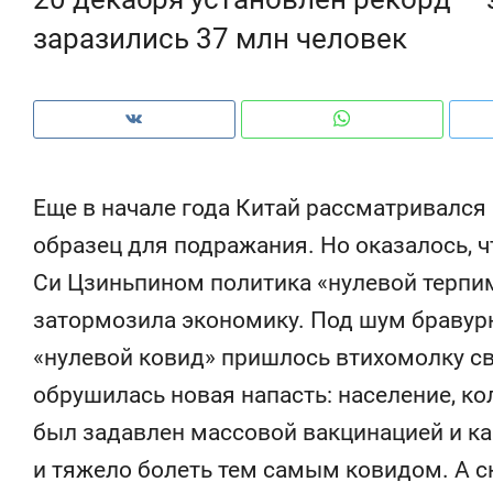
рынки, почему надо знать аксакалов и
о 
заразились 37 млн человек
чем интересен Оман?
кл
Еще в начале года Китай рассматривался
образец для подражания. Но оказалось, 
Си Цзиньпином политика «нулевой терпим
затормозила экономику. Под шум бравурн
«нулевой ковид» пришлось втихомолку све
обрушилась новая напасть: население, к
Рекомендуем
Рекомендуем
был задавлен массовой вакцинацией и ка
Как ГК «МИР ГРУПП» и ВТБ
150 камер 
создают оазис жилого
ID вместо 
и тяжело болеть тем самым ковидом. А с
комфорта под Казанью
безопаснос