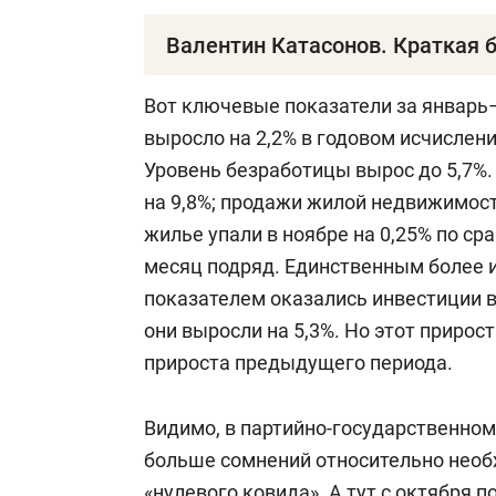
Валентин Катасонов. Краткая 
Валентин Катасонов
— доктор эконом
Вот ключевые показатели за январ
Академии экономических наук и пре
выросло на 2,2% в годовом исчислени
кафедры международных финансов М
Уровень безработицы вырос до 5,7%
экономического общества им. Шарапо
на 9,8%; продажи жилой недвижимост
«Великая держава или экологическая
жилье упали в ноябре на 0,25% по ср
финансирование как новый метод ор
месяц подряд. Единственным более 
секторе экономики» (1999), «Бегство 
показателем оказались инвестиции в
капитала из России: макроэкономич
они выросли на 5,3%. Но этот приро
(2002), и множества статей.
прироста предыдущего периода.
Родился в 1950 году. Выпускник МГИ
Видимо, в партийно-государственном
консультантом ООН (департамент м
больше сомнений относительно необ
и социальных проблем), в 1993–1996
«нулевого ковида». А тут с октября 