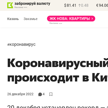
забронируй валюту
$
81.41
0.48
€
94.0
Казань
Закамье
коронавирус
#
Коронавирусный
Василь Мазитов
МАРТ
происходит в Ки
«Не зная местных
«
правил, бизнес может
н
потерять минимум
ч
26 декабря 2022
4
полгода»
р
20 декабря установлен рекорд — 
Как бизнесу выйти на зарубежные
Вл