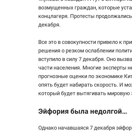
совета при президенте Европейского
возмущенных граждан, которые уста
(ЕБРР), в 2001–2011 годах — завед
концлагеря. Протесты продолжались 
валютно-кредитных отношений МГИМ
декабря.
Все это в совокупности привело к п
решения о резком ослаблении полит
вступило в силу 7 декабря. Оно выз
части населения. Многие эксперты 
прогнозные оценки по экономике Кит
опять будет набирать скорость. И м
который будет вытягивать мировую 
Эйфория была недолгой…
Однако начавшаяся 7 декабря эйфор