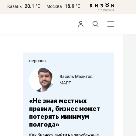
20.1
°С
18.9
°С
Казань
Москва
персона
еменова
Василь Мазитов
»
МАРТ
а: работа
«Не зная местных
«Мне лу
ечься
правил, бизнес может
не зара
вствовать
потерять минимум
чем пот
полгода»
репутац
пошиву
Как бизнесу выйти на зарубежные
Владелец от