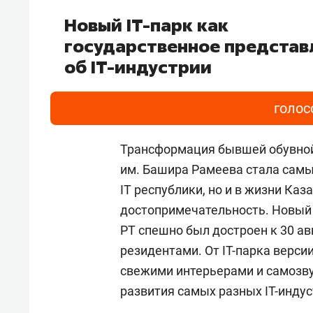
Новый IT-парк как
государственное представ
об IT-индустрии
голос
Трансформация бывшей обувной 
им. Башира Рамеева стала самы
IT республики, но и в жизни Ка
достопримечательность. Новый 
РТ спешно был достроен к 30 ав
резидентами. От IT-парка версии
свежими интерьерами и самозву
развития самых разных IT-инду