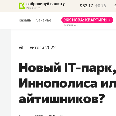
забронируй валюту
$
82.17
0.76
Казань
Закамье
it
итоги-2022
#
#
Новый IT-парк
Василь Мазитов
МАРТ
Иннополиса ил
«Не зная местных
правил, бизнес может
айтишников?
потерять минимум
полгода»
Как бизнесу выйти на зарубежные