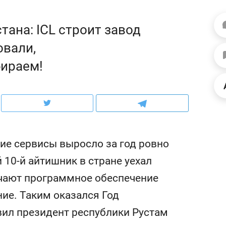
ов и
о трехкратном росте цен, дотошных
школьной формы о конт
клиентах и чудных запросах мастеров
налогах и развитии без 
тана: ICL строит завод
овали,
бираем!
кие сервисы выросло за год ровно
й 10-й айтишник в стране уехал
ючают программное обеспечение
ндуем
Рекомендуем
ие. Таким оказался Год
мер до квартиры и Face
Опыт выживания в дик
сто ключа: какой будет
природе, работа
вил президент республики Рустам
асность в ЖК «Нова»
с ментальным и физич