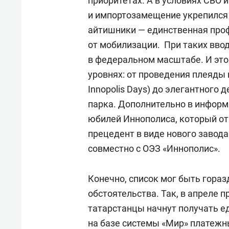
приоритетах. А в условиях СВО 
и импортозамещение укрепился 
айтишники — единственная проф
от мобилизации. При таких вво
в федеральном масштабе. И это 
уровнях: от проведения плеяды к
Innopolis Days) до элегантного 
парка. Дополнительно в информ
юбилей Иннополиса, который от
прецедент в виде нового завода
совместно с ОЭЗ «Иннополис».
Конечно, список мог быть гораз
обстоятельства. Так, в апреле п
татарстанцы начнут получать е
на базе системы «Мир» платежн