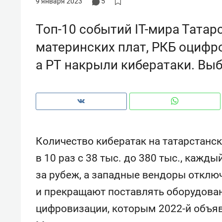
9 января 2023
5
рынки, почему надо знать аксакал
чем интересен Оман?
Топ-10 событий IT-мира Татарс
материнских плат, РКБ оцифр
а РТ накрыли кибератаки. Вы
Количество кибератак на татарстанс
в 10 раз с 38 тыс. до 380 тыс., кажды
за рубеж, а западные вендоры откл
Рекомендуем
Рекоме
и прекращают поставлять оборудован
Как ГК «МИР ГРУПП» и ВТБ
150 ка
создают оазис жилого
ID вме
цифровизации, которым 2022-й объя
комфорта под Казанью
безоп