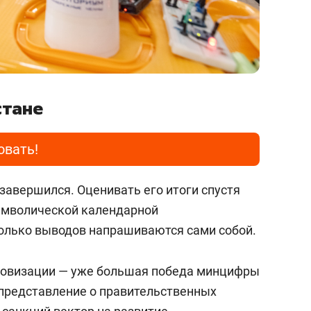
стане
овать!
завершился. Оценивать его итоги спустя
имволической календарной
олько выводов напрашиваются сами собой.
ровизации — уже большая победа минцифры
 представление о правительственных