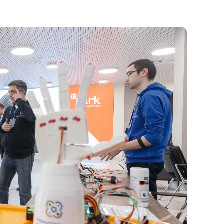
состоянием как основа
антихрупких команд