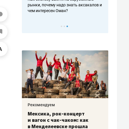
рафакте,
рынки, почему надо знать аксакалов и
о трехкратно
кредитов
чем интересен Оман?
клиентах и ч
Рекомендуем
Рекоме
ой
Мексика, рок-концерт
«Прор
и вагон с чак-чаком: как
30 ме
еским
в Менделеевске прошла
лечит