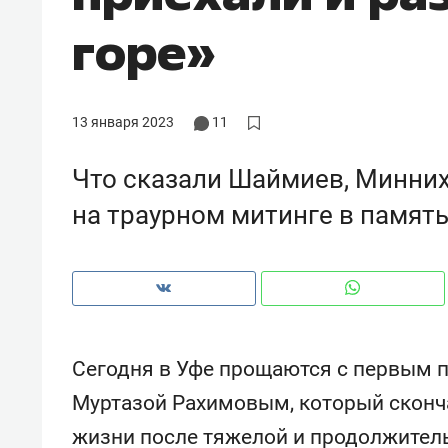
рынки, почему надо знать аксакал
горе»
чем интересен Оман?
13 января 2023
11
Что сказали Шаймиев, Минни
на траурном митинге в памят
Рекомендуем
Рекоме
Сегодня в Уфе прощаются с первым 
Как ГК «МИР ГРУПП» и ВТБ
150 ка
Муртазой Рахимовым, который сконча
создают оазис жилого
ID вме
жизни после тяжелой и продолжитель
комфорта под Казанью
безоп