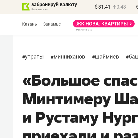
забронируй валюту
$
81.41
0.48
Казань
Закамье
утраты
минниханов
шаймиев
ба
#
#
#
#
«Большое спа
Василь Мазитов
МАРТ
Минтимеру Ша
«Не зная местных
правил, бизнес может
и Рустаму Нур
потерять минимум
полгода»
приехали и ра
Как бизнесу выйти на зарубежные