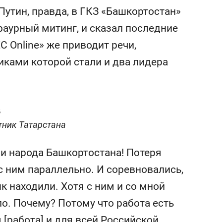
состоянием как основа
утин, правда, в ГКЗ «Башкортостан»
антихрупких команд
траурный митинг, и сказал последние
С Online» же приводит речи,
иками которой стали и два лидера
в
тник Татарстана
и народа Башкортостана! Потеря
 ним параллельно. И соревновались,
к находили. Хотя с ним и со мной
о. Почему? Потому что работа есть
 [работа] и для всей Российской