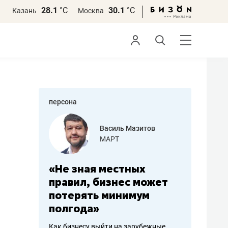
28.1
°С
30.1
°С
Казань
Москва
персона
еменова
Василь Мазитов
»
МАРТ
а: работа
«Не зная местных
«Мне лу
ечься
правил, бизнес может
не зара
вствовать
потерять минимум
чем пот
полгода»
репутац
пошиву
Как бизнесу выйти на зарубежные
Владелец от