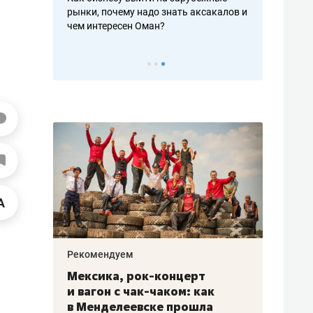
рафакте,
рынки, почему надо знать аксакалов и
о трехкратно
кредитов
чем интересен Оман?
клиентах и ч
Рекомендуем
Рекоме
ой
Мексика, рок-концерт
«Прор
и вагон с чак-чаком: как
30 ме
еским
в Менделеевске прошла
лечит