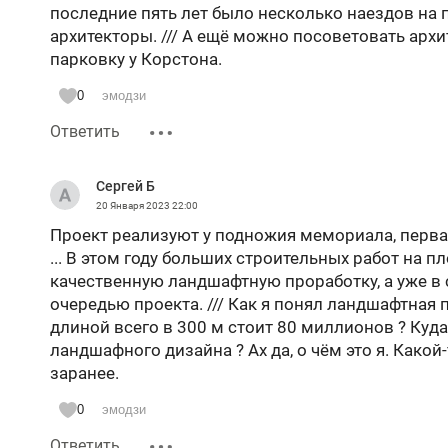
последние пять лет было несколько наездов на 
но, автобусы там не останавливаются, так как, н
архитекторы. /// А ещё можно посоветовать архи
магистрали – разделительный стальной барьер.
парковку у Корстона.
пешеходный переход. Есть возможность устроить
нормативного) и протопать по правому или лев
0
эмодзи
Отмечая Год культуры – 2014, в парке культуры
новый фонтан. На месте сгоревшего Летнего теа
Ответить
этажный ресторан с устройством подъезда от м
снесли мост через овраг, по которому каждый п
Сергей Б
площадку с фонтаном со скульптурами лягушек 
20 Января 2023
22:00
аттракционов, включая павильон канатной доро
Проект реализуют у подножия мемориала, первая
города.
... В этом году больших строительных работ на п
Только к ЧМ-2015 (через 10 лет) у остановочно
качественную ландшафтную проработку, а уже в
для подъема в парк, но, без пандусов!!! Наприм
очередью проекта. /// Как я понял ландшафтная
района захочет «культуры и отдыха» в ЦПКО, он 
длиной всего в 300 м стоит 80 миллионов ? Куда
лестницы 2015 года, НО ОБРАТНО ОТСЮДА ОН НЕ
ландшафного дизайна ? Ах да, о чём это я. Како
уже 17 лет. Надо топать до от остановки на улиц
заранее.
обратно - общественного транспорта в Ново-Сави
соорудили не развязку, а ПОЛУ-РАЗВЯЗКУ - со с
0
эмодзи
«развязки»).
Ответить