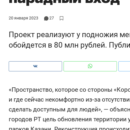
ры
че
20 января 2023
27
Проект реализуют у подножия ме
обойдется в 80 млн рублей. Публ
«Пространство, которое со стороны «Кор
и где сейчас некомфортно из-за отсутстви
Рекомендуем
Рекомендуем
сделать доступным для людей», — объясн
ce
Опыт выживания в дикой
Мексика, 
городов РТ цель обновления территории у
т
природе, работа
и вагон с ч
с ментальным и физическим
в Менделе
парков Казани. Реконструкция происходи