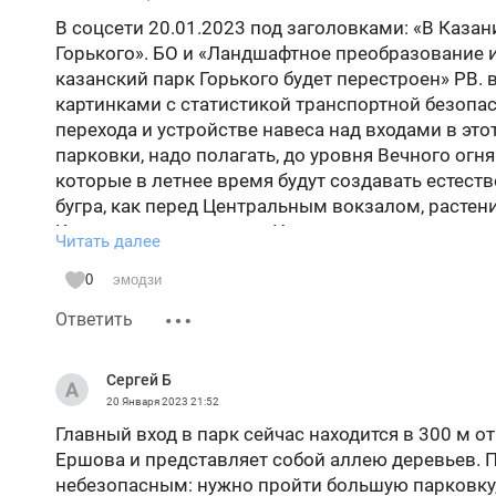
В соцсети 20.01.2023 под заголовками: «В Казан
Горького». БО и «Ландшафтное преобразование и 
казанский парк Горького будет перестроен» РВ. в
картинками с статистикой транспортной безопас
перехода и устройстве навеса над входами в это
парковки, надо полагать, до уровня Вечного огн
которые в летнее время будут создавать естеств
бугра, как перед Центральным вокзалом, растен
Кустарники, по задумке Института развития гор
Читать далее
памятник Неизвестному солдату Вечный огонь, та
ликвидируется.
0
эмодзи
Спрашивается, зачем создавали Институт развит
Ответить
(12.11.2022) под заголовком: «В Казани скоррек
рублей опять москвичи, на деньги казанцев, нан
Сергей Б
засыпки Казанки… в «ЗАКОН».
20 Января 2023
21:52
В Казани, при строительстве моста «Миллениум
Главный вход в парк сейчас находится в 300 м о
мост над магистралью «Малого кольца» от детс
Ершова и представляет собой аллею деревьев. П
спуска на пляж Казанки (всего 500 м до воды),
небезопасным: нужно пройти большую парковку,
вершин» коренного берега Казанки. Даже сдела