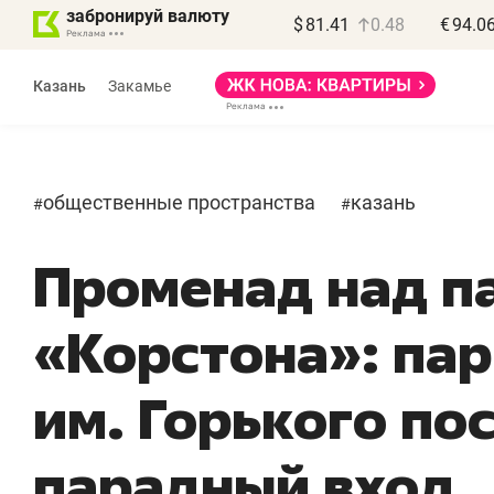
забронируй валюту
$
81.41
0.48
€
94.0
Казань
Закамье
общественные пространства
казань
#
#
Променад над п
«Корстона»: па
«
п
им. Горького по
п
п
парадный вход
Ка