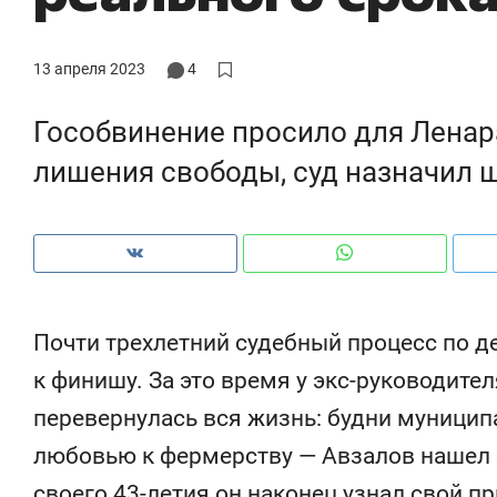
ры
че
13 апреля 2023
4
Гособвинение просило для Ленар
лишения свободы, суд назначил 
Почти трехлетний судебный процесс по д
к финишу. За это время у экс-руководите
Рекомендуем
Рекомендуем
перевернулась вся жизнь: будни муници
е
Не только про еду: как
Элитный ур
любовью к фермерству — Авзалов нашел с
»
гастрокомплекс «Кайт»
и бренд за
задает новый ритм
гарант кач
своего 43-летия он наконец узнал свой пр