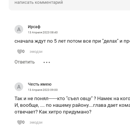
Ирсаф
13 Апреля 2023
08:40
сначала ждут по 5 лет потом все при "делах" и п
0
эмодзи
Ответить
Честь имею
13 Апреля 2023
09:00
Так и не понял------кто "съел овцу" ? Намек на ког
И, вообще, .... по нашему району....глава дает кома
отвечает? Как хитро придумано?
0
эмодзи