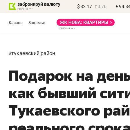
забронируй валюту
$
82.17
0.76
€
94.8
Казань
Закамье
тукаевский район
#
Подарок на ден
как бывший сит
«
п
Тукаевского ра
п
п
реального срок
Ка